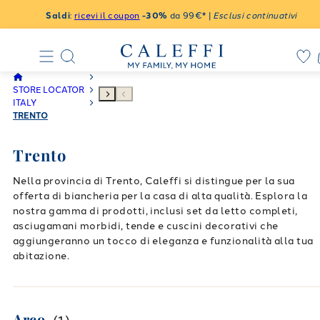
Saldi
:
ricevi il coupon
-30%
da 99€* |
Esclusi continuativi
STORE LOCATOR
ITALY
TRENTO
Trento
Nella provincia di Trento, Caleffi si distingue per la sua
offerta di biancheria per la casa di alta qualità. Esplora la
nostra gamma di prodotti, inclusi set da letto completi,
asciugamani morbidi, tende e cuscini decorativi che
aggiungeranno un tocco di eleganza e funzionalità alla tua
abitazione.
Arco