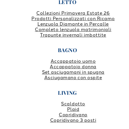
LETTO
Collezioni Primavera Estate 26
Prodotti Personalizzati con Ricamo
Lenzuola Diamante in Percalle
Completo lenzuola matrimoniali
Trapunte invernali imbottite
BAGNO
Accappatoio uomo
Accappatoio donna
Set asciugamani in spugna
Asciugamano con ospite
LIVING
Scaldotto
Plaid
Copridivano
Copridivano 3 posti