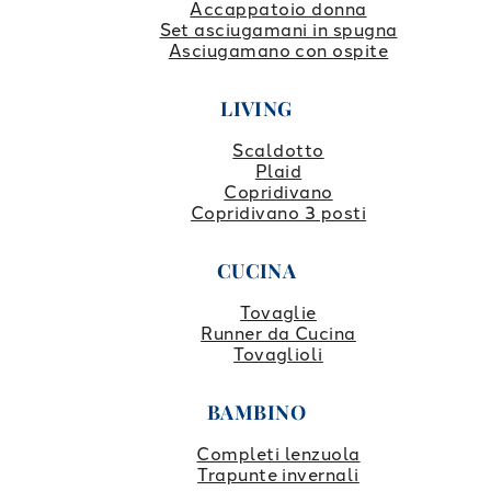
Accappatoio donna
Set asciugamani in spugna
Asciugamano con ospite
LIVING
Scaldotto
Plaid
Copridivano
Copridivano 3 posti
CUCINA
Tovaglie
Runner da Cucina
Tovaglioli
BAMBINO
Completi lenzuola
Trapunte invernali