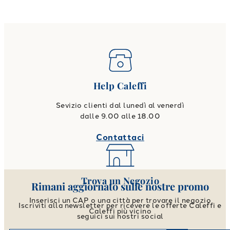
Help Caleffi
Sevizio clienti dal lunedì al venerdì
dalle 9.00 alle 18.00
Contattaci
Trova un Negozio
Rimani aggiornato sulle nostre promo
Inserisci un CAP o una città per trovare il negozio
Iscriviti alla newsletter per ricevere le offerte Caleffi e
Caleffi più vicino
seguici sui nostri social