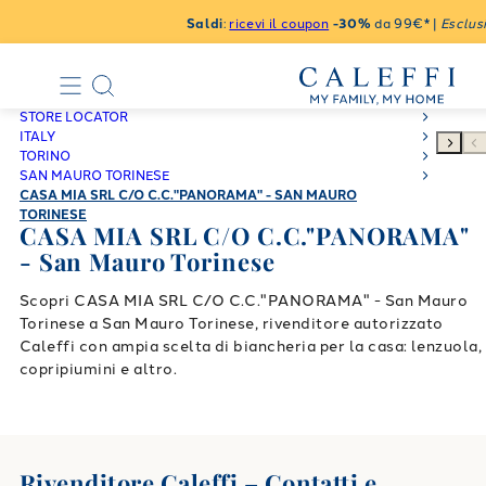
Saldi
:
ricevi il coupon
-30%
da 99€* |
Esclusi
STORE LOCATOR
ITALY
TORINO
SAN MAURO TORINESE
CASA MIA SRL C/O C.C."PANORAMA" - SAN MAURO
TORINESE
CASA MIA SRL C/O C.C."PANORAMA"
- San Mauro Torinese
Scopri CASA MIA SRL C/O C.C."PANORAMA" - San Mauro
Torinese a San Mauro Torinese, rivenditore autorizzato
Caleffi con ampia scelta di biancheria per la casa: lenzuola,
copripiumini e altro.
Rivenditore Caleffi – Contatti e