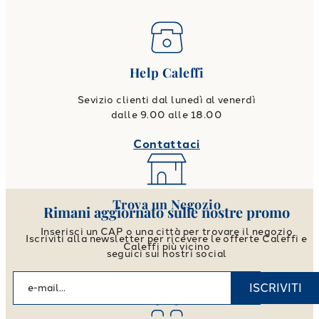
Help Caleffi
Sevizio clienti dal lunedì al venerdì
dalle 9.00 alle 18.00
Contattaci
Trova un Negozio
Rimani aggiornato sulle nostre promo
Inserisci un CAP o una città per trovare il negozio
Iscriviti alla newsletter per ricevere le offerte Caleffi e
Caleffi più vicino
seguici sui nostri social
Vai allo store locator
ISCRIVITI