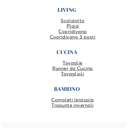
LIVING
Scaldotto
Plaid
Copridivano
Copridivano 3 posti
CUCINA
Tovaglie
Runner da Cucina
Tovaglioli
BAMBINO
Completi lenzuola
Trapunte invernali