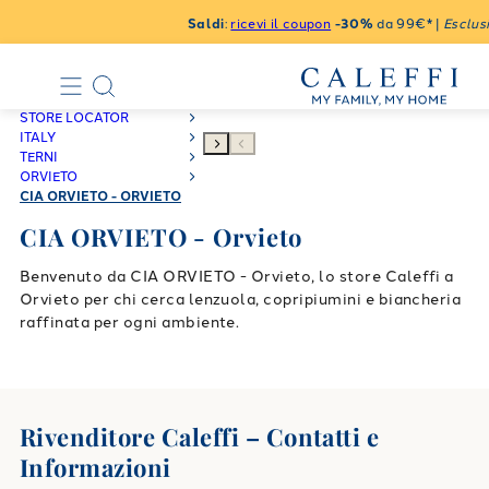
Saldi
:
ricevi il coupon
-30%
da 99€* |
Esclusi
STORE LOCATOR
ITALY
TERNI
ORVIETO
CIA ORVIETO - ORVIETO
CIA ORVIETO - Orvieto
Benvenuto da CIA ORVIETO - Orvieto, lo store Caleffi a
Orvieto per chi cerca lenzuola, copripiumini e biancheria
raffinata per ogni ambiente.
Rivenditore Caleffi – Contatti e
Informazioni