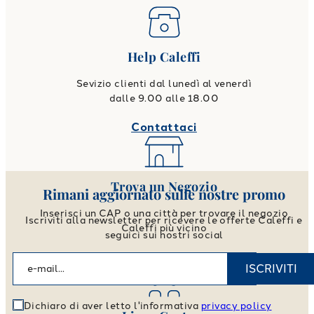
Help Caleffi
Sevizio clienti dal lunedì al venerdì
dalle 9.00 alle 18.00
Contattaci
Trova un Negozio
Rimani aggiornato sulle nostre promo
Inserisci un CAP o una città per trovare il negozio
Iscriviti alla newsletter per ricevere le offerte Caleffi e
Caleffi più vicino
seguici sui nostri social
Vai allo store locator
ISCRIVITI
Dichiaro di aver letto l'informativa
privacy policy