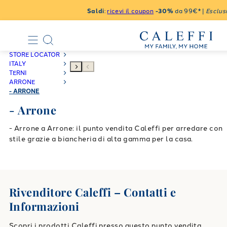
Saldi
:
ricevi il coupon
-30%
da 99€* |
Esclusi
STORE LOCATOR
ITALY
TERNI
ARRONE
- ARRONE
- Arrone
- Arrone a Arrone: il punto vendita Caleffi per arredare con
stile grazie a biancheria di alta gamma per la casa.
Rivenditore Caleffi – Contatti e
Informazioni
Scopri i prodotti Caleffi presso questo punto vendita