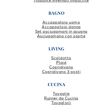
Trapunte invernali imbottite
BAGNO
Accappatoio uomo
Accappatoio donna
Set asciugamani in spugna
Asciugamano con ospite
LIVING
Scaldotto
Plaid
Copridivano
Copridivano 3 posti
CUCINA
Tovaglie
Runner da Cucina
Tovaglioli