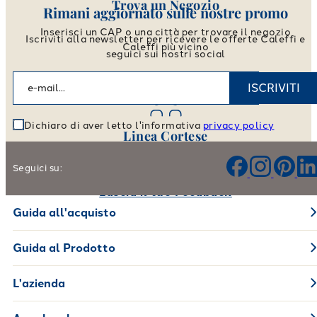
Trova un Negozio
Rimani aggiornato sulle nostre promo
Inserisci un CAP o una città per trovare il negozio
Iscriviti alla newsletter per ricevere le offerte Caleffi e
Caleffi più vicino
seguici sui nostri social
Vai allo store locator
ISCRIVITI
Dichiaro di aver letto l'informativa
privacy policy
Linea Cortese
Aiutaci a migliorare i nostri prodotti e il nostro servizio
Seguici su:
Lascia il tuo Feedback
Guida all'acquisto
Guida al Prodotto
L'azienda