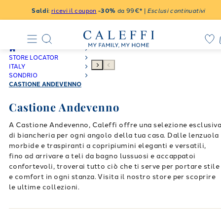
Saldi
:
ricevi il coupon
-30%
da 99€* |
Esclusi continuativi
STORE LOCATOR
ITALY
SONDRIO
CASTIONE ANDEVENNO
Castione Andevenno
A Castione Andevenno, Caleffi offre una selezione esclusiv
di biancheria per ogni angolo della tua casa. Dalle lenzuola
morbide e traspiranti a copripiumini eleganti e versatili,
fino ad arrivare a teli da bagno lussuosi e accappatoi
confortevoli, troverai tutto ciò che ti serve per portare stile
e comfort in ogni stanza. Visita il nostro store per scoprire
le ultime collezioni.