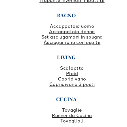
Trapunte invernali imbottite
BAGNO
Accappatoio uomo
Accappatoio donna
Set asciugamani in spugna
Asciugamano con ospite
LIVING
Scaldotto
Plaid
Copridivano
Copridivano 3 posti
CUCINA
Tovaglie
Runner da Cucina
Tovaglioli