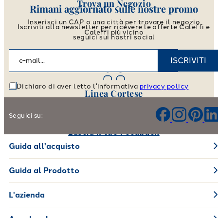
Trova un Negozio
Rimani aggiornato sulle nostre promo
Inserisci un CAP o una città per trovare il negozio
Iscriviti alla newsletter per ricevere le offerte Caleffi e
Caleffi più vicino
seguici sui nostri social
Vai allo store locator
ISCRIVITI
Dichiaro di aver letto l'informativa
privacy policy
Linea Cortese
Aiutaci a migliorare i nostri prodotti e il nostro servizio
Seguici su:
Lascia il tuo Feedback
Guida all'acquisto
Guida al Prodotto
L'azienda