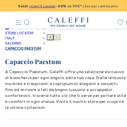
Saldi
:
ricevi il coupon
-30%
da 99€* |
Esclusi continuativi
STORE LOCATOR
ITALY
SALERNO
CAPACCIO PAESTUM
Capaccio Paestum
A Capaccio Paestum, Caleffi offre una selezione esclusiva
di biancheria per ogni angolo della tua casa. Dalle lenzuola
morbide e traspiranti a copripiumini eleganti e versatili,
fino ad arrivare a teli da bagno lussuosi e accappatoi
confortevoli, troverai tutto ciò che ti serve per portare stile
e comfort in ogni stanza. Visita il nostro store per scoprire
le ultime collezioni.