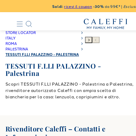
Saldi
:
ricevi il coupon
-30%
da 99€* |
Esclusi
STORE LOCATOR
ITALY
ROMA
PALESTRINA
TESSUTI F.LLI PALAZZINO - PALESTRINA
TESSUTI F.LLI PALAZZINO -
Palestrina
Scopri TESSUTI F.LLI PALAZZINO - Palestrina a Palestrina,
rivenditore autorizzato Caleffi con ampia scelta di
biancheria per la casa: lenzuola, copripiumini e altro.
Rivenditore Caleffi – Contatti e