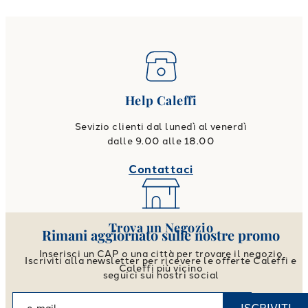
Help Caleffi
Sevizio clienti dal lunedì al venerdì
dalle 9.00 alle 18.00
Contattaci
Trova un Negozio
Rimani aggiornato sulle nostre promo
Inserisci un CAP o una città per trovare il negozio
Iscriviti alla newsletter per ricevere le offerte Caleffi e
Caleffi più vicino
seguici sui nostri social
Vai allo store locator