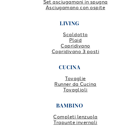
Set asciugamani in spugna
Asciugamano con ospite
LIVING
Scaldotto
Plaid
Copridivano
Copridivano 3 posti
CUCINA
Tovaglie
Runner da Cucina
Tovaglioli
BAMBINO
Completi lenzuola
Trapunte invernali