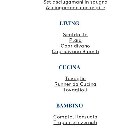
Set asciugamani in spugna
Asciugamano con ospite
LIVING
Scaldotto
Plaid
Copridivano
Copridivano 3 posti
CUCINA
Tovaglie
Runner da Cucina
Tovaglioli
BAMBINO
Completi lenzuola
Trapunte invernali