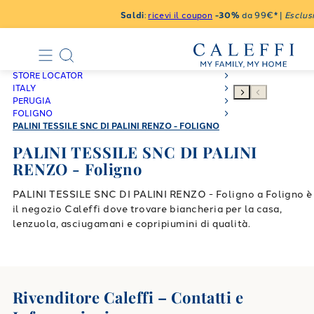
Saldi
:
ricevi il coupon
-30%
da 99€* |
Esclusi
STORE LOCATOR
ITALY
PERUGIA
FOLIGNO
PALINI TESSILE SNC DI PALINI RENZO - FOLIGNO
PALINI TESSILE SNC DI PALINI
RENZO - Foligno
PALINI TESSILE SNC DI PALINI RENZO - Foligno a Foligno è
il negozio Caleffi dove trovare biancheria per la casa,
lenzuola, asciugamani e copripiumini di qualità.
Rivenditore Caleffi – Contatti e