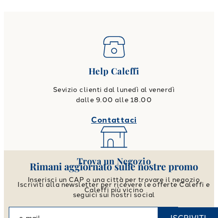
Help Caleffi
Sevizio clienti dal lunedì al venerdì
dalle 9.00 alle 18.00
Contattaci
Trova un Negozio
Rimani aggiornato sulle nostre promo
Inserisci un CAP o una città per trovare il negozio
Iscriviti alla newsletter per ricevere le offerte Caleffi e
Caleffi più vicino
seguici sui nostri social
Vai allo store locator