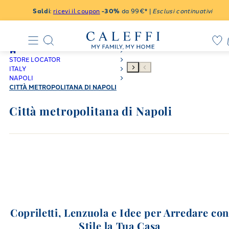
Saldi
:
ricevi il coupon
-30%
da 99€* |
Esclusi continuativi
STORE LOCATOR
ITALY
NAPOLI
CITTÀ METROPOLITANA DI NAPOLI
Città metropolitana di Napoli
Copriletti, Lenzuola e Idee per Arredare co
Stile la Tua Casa