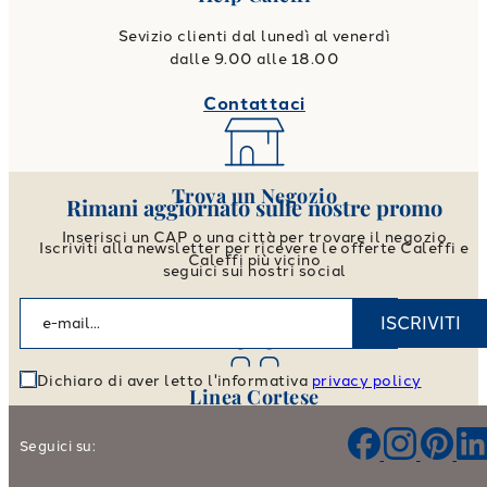
Sevizio clienti dal lunedì al venerdì
dalle 9.00 alle 18.00
Contattaci
Trova un Negozio
Rimani aggiornato sulle nostre promo
Inserisci un CAP o una città per trovare il negozio
Iscriviti alla newsletter per ricevere le offerte Caleffi e
Caleffi più vicino
seguici sui nostri social
Vai allo store locator
ISCRIVITI
Dichiaro di aver letto l'informativa
privacy policy
Linea Cortese
Aiutaci a migliorare i nostri prodotti e il nostro servizio
Seguici su:
Lascia il tuo Feedback