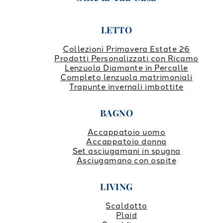
LETTO
Collezioni Primavera Estate 26
Prodotti Personalizzati con Ricamo
Lenzuola Diamante in Percalle
Completo lenzuola matrimoniali
Trapunte invernali imbottite
BAGNO
Accappatoio uomo
Accappatoio donna
Set asciugamani in spugna
Asciugamano con ospite
LIVING
Scaldotto
Plaid