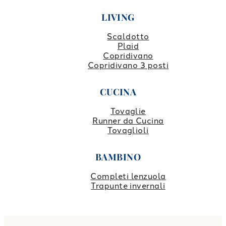
LIVING
Scaldotto
Plaid
Copridivano
Copridivano 3 posti
CUCINA
Tovaglie
Runner da Cucina
Tovaglioli
BAMBINO
Completi lenzuola
Trapunte invernali