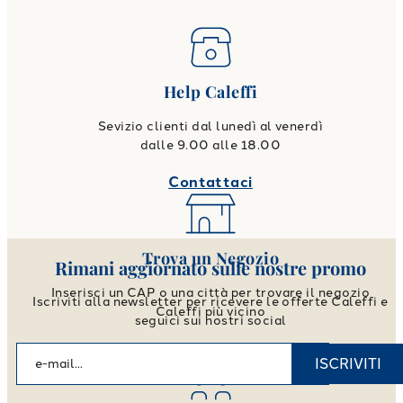
Help Caleffi
Sevizio clienti dal lunedì al venerdì
dalle 9.00 alle 18.00
Contattaci
Trova un Negozio
Rimani aggiornato sulle nostre promo
Inserisci un CAP o una città per trovare il negozio
Iscriviti alla newsletter per ricevere le offerte Caleffi e
Caleffi più vicino
seguici sui nostri social
Vai allo store locator
ISCRIVITI