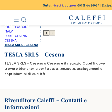
Saldi
:
ricevi il coupon
-30%
da 99€* |
Esclusi
STORE LOCATOR
ITALY
FORLÌ-CESENA
CESENA
TESLA SRLS - CESENA
TESLA SRLS - Cesena
TESLA SRLS - Cesena a Cesena è il negozio Caleffi dove
trovare biancheria per la casa, lenzuola, asciugamani e
copripiumini di qualità.
Rivenditore Caleffi – Contatti e
Informazioni