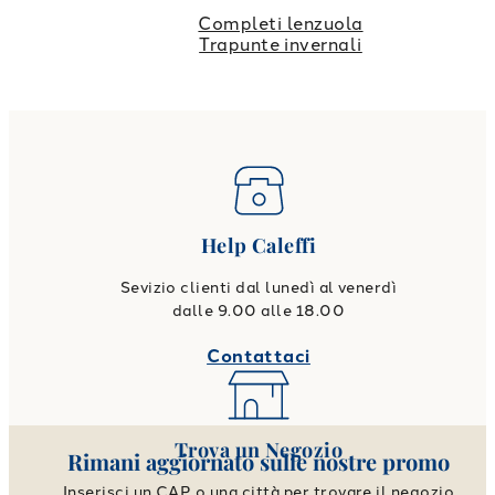
Completi lenzuola
Trapunte invernali
Help Caleffi
Sevizio clienti dal lunedì al venerdì
dalle 9.00 alle 18.00
Contattaci
Trova un Negozio
Rimani aggiornato sulle nostre promo
Inserisci un CAP o una città per trovare il negozio