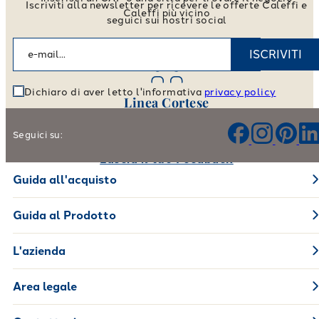
Iscriviti alla newsletter per ricevere le offerte Caleffi e
Caleffi più vicino
seguici sui nostri social
Vai allo store locator
ISCRIVITI
Dichiaro di aver letto l'informativa
privacy policy
Linea Cortese
Aiutaci a migliorare i nostri prodotti e il nostro servizio
Seguici su:
Lascia il tuo Feedback
Guida all'acquisto
Guida al Prodotto
L'azienda
Area legale