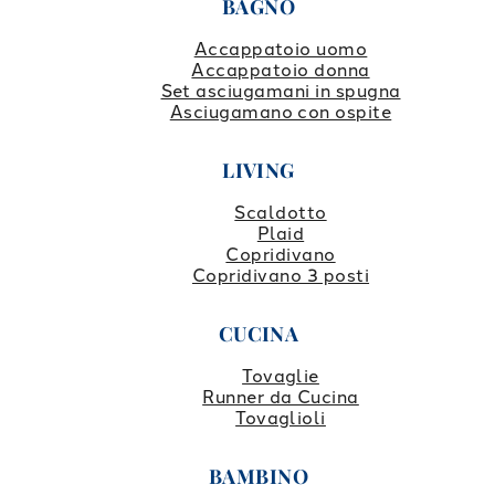
BAGNO
Accappatoio uomo
Accappatoio donna
Set asciugamani in spugna
Asciugamano con ospite
LIVING
Scaldotto
Plaid
Copridivano
Copridivano 3 posti
CUCINA
Tovaglie
Runner da Cucina
Tovaglioli
BAMBINO