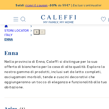
Saldi
:
ricevi il coupon
-30%
da 99€* |
Esclusi continuativi
STORE LOCATOR
ITALY
ENNA
Enna
Nella provincia di Enna, Caleffi si distingue per la sua
offerta di biancheria per la casa di alta qualità. Esplora la
nostra gamma di prodotti, inclusi set da letto completi,
asciugamani morbidi, tende e cuscini decorativi che
aggiungeranno un tocco di eleganza e funzionalità alla tua
abitazione.
Agira