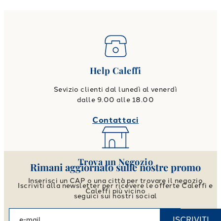
Help Caleffi
Sevizio clienti dal lunedì al venerdì
dalle 9.00 alle 18.00
Contattaci
Trova un Negozio
Rimani aggiornato sulle nostre promo
Inserisci un CAP o una città per trovare il negozio
Iscriviti alla newsletter per ricevere le offerte Caleffi e
Caleffi più vicino
seguici sui nostri social
Vai allo store locator
ISCRIVITI