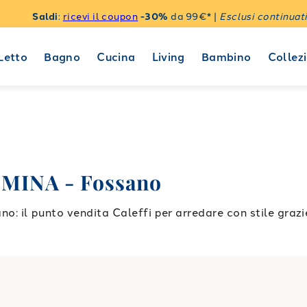
Saldi
:
ricevi il coupon
-30%
da 99€* |
Esclusi continuati
Letto
Bagno
Cucina
Living
Bambino
Collezi
MINA - Fossano
il punto vendita Caleffi per arredare con stile grazi