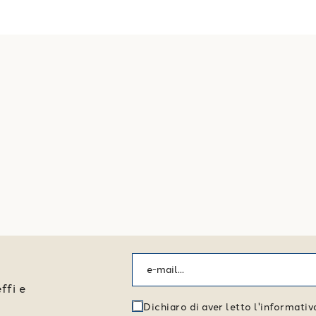
ffi e
Dichiaro di aver letto l'informati