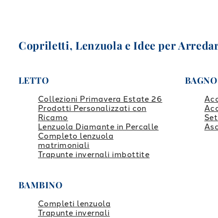
Copriletti, Lenzuola e Idee per Arredar
LETTO
BAGNO
Collezioni Primavera Estate 26
Ac
Prodotti Personalizzati con
Ac
Ricamo
Set
Lenzuola Diamante in Percalle
Asc
Completo lenzuola
matrimoniali
Trapunte invernali imbottite
BAMBINO
Completi lenzuola
Trapunte invernali