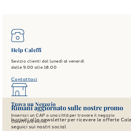
Help Caleffi
Sevizio clienti dal lunedì al venerdì
dalle 9.00 alle 18.00
Contattaci
Trova un Negozio
Rimani aggiornato sulle nostre promo
Inserisci un CAP o una città per trovare il negozio
Iscriviti alla newsletter per ricevere le offerte Cale
Caleffi più vicino
seguici sui nostri social