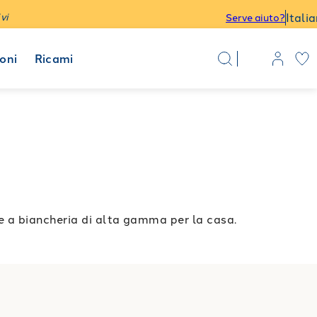
Itali
vi
Serve aiuto?
oni
Ricami
e a biancheria di alta gamma per la casa.