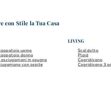
e con Stile la Tua Casa
LIVING
cappatoio uomo
Scaldotto
cappatoio donna
Plaid
 asciugamani in spugna
Copridivano
iugamano con ospite
Copridivano 3 p