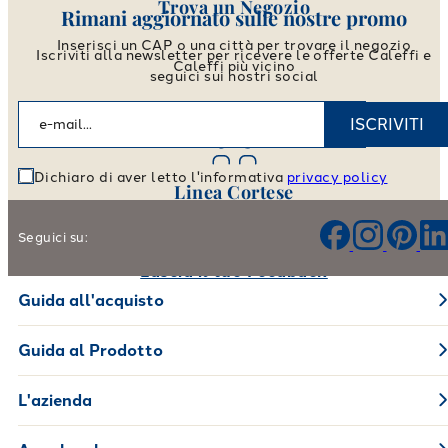
Trova un Negozio
Rimani aggiornato sulle nostre promo
Inserisci un CAP o una città per trovare il negozio
Iscriviti alla newsletter per ricevere le offerte Caleffi e
Caleffi più vicino
seguici sui nostri social
Vai allo store locator
ISCRIVITI
Dichiaro di aver letto l'informativa
privacy policy
Linea Cortese
Aiutaci a migliorare i nostri prodotti e il nostro servizio
Seguici su:
Lascia il tuo Feedback
Guida all'acquisto
Guida al Prodotto
L'azienda