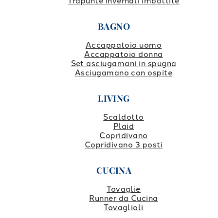
Trapunte invernali imbottite
BAGNO
Accappatoio uomo
Accappatoio donna
Set asciugamani in spugna
Asciugamano con ospite
LIVING
Scaldotto
Plaid
Copridivano
Copridivano 3 posti
CUCINA
Tovaglie
Runner da Cucina
Tovaglioli