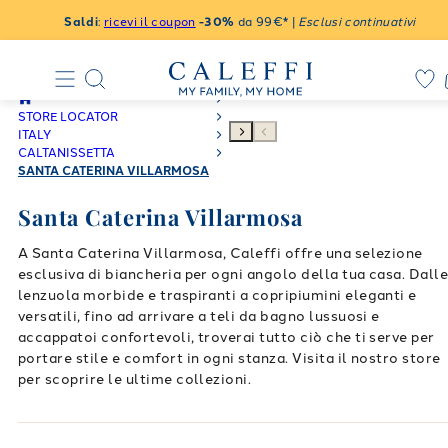
Saldi
:
ricevi il coupon
-30%
da 99€* |
Esclusi continuativi
STORE LOCATOR
ITALY
CALTANISSETTA
SANTA CATERINA VILLARMOSA
Santa Caterina Villarmosa
A Santa Caterina Villarmosa, Caleffi offre una selezione
esclusiva di biancheria per ogni angolo della tua casa. Dall
lenzuola morbide e traspiranti a copripiumini eleganti e
versatili, fino ad arrivare a teli da bagno lussuosi e
accappatoi confortevoli, troverai tutto ciò che ti serve per
portare stile e comfort in ogni stanza. Visita il nostro store
per scoprire le ultime collezioni.