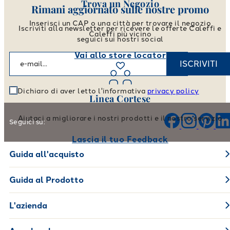
Trova un Negozio
Rimani aggiornato sulle nostre promo
Inserisci un CAP o una città per trovare il negozio
Iscriviti alla newsletter per ricevere le offerte Caleffi e
Caleffi più vicino
seguici sui nostri social
Vai allo store locator
ISCRIVITI
Dichiaro di aver letto l'informativa
privacy policy
Linea Cortese
Aiutaci a migliorare i nostri prodotti e il nostro servizio
Seguici su:
Lascia il tuo Feedback
Guida all'acquisto
Guida al Prodotto
L'azienda