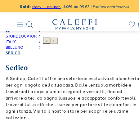
Saldi
:
ricevi il coupon
-30%
da 99€* |
Esclusi continuativi
STORE LOCATOR
ITALY
BELLUNO
SEDICO
Sedico
A Sedico, Caleffi offre una selezione esclusiva di biancheri
per ogni angolo della tua casa. Dalle lenzuola morbide e
traspiranti a copripiumini eleganti e versatili, fino ad
arrivare a teli da bagno lussuosi e accappatoi confortevoli,
troverai tutto ciò che ti serve per portare stile e comfort in
ogni stanza. Visita il nostro store per scoprire le ultime
collezioni.