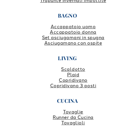
Trapunte invernali imbottite
BAGNO
Accappatoio uomo
Accappatoio donna
Set asciugamani in spugna
Asciugamano con ospite
LIVING
Scaldotto
Plaid
Copridivano
Copridivano 3 posti
CUCINA
Tovaglie
Runner da Cucina
Tovaglioli