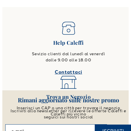
Help Caleffi
Sevizio clienti dal lunedì al venerdì
dalle 9.00 alle 18.00
Contattaci
Trova un Negozio
Rimani aggiornato sulle nostre promo
Inserisci un CAP o una città per trovare il negozio
Iscriviti alla newsletter per ricevere le offerte Caleffi e
Caleffi più vicino
seguici sui nostri social
Vai allo store locator