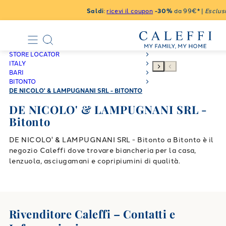
Saldi
:
ricevi il coupon
-30%
da 99€* |
Esclusi
STORE LOCATOR
ITALY
BARI
BITONTO
DE NICOLO' & LAMPUGNANI SRL - BITONTO
DE NICOLO' & LAMPUGNANI SRL -
Bitonto
DE NICOLO' & LAMPUGNANI SRL - Bitonto a Bitonto è il
negozio Caleffi dove trovare biancheria per la casa,
lenzuola, asciugamani e copripiumini di qualità.
Rivenditore Caleffi – Contatti e