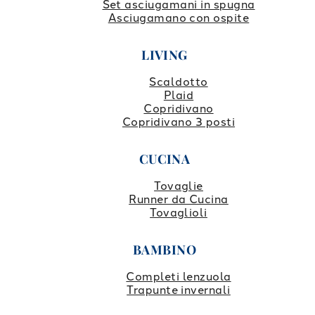
Set asciugamani in spugna
Asciugamano con ospite
LIVING
Scaldotto
Plaid
Copridivano
Copridivano 3 posti
CUCINA
Tovaglie
Runner da Cucina
Tovaglioli
BAMBINO
Completi lenzuola
Trapunte invernali