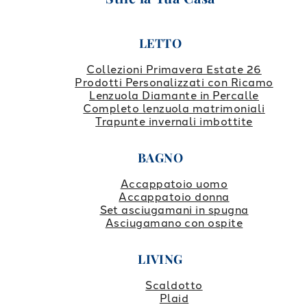
LETTO
Collezioni Primavera Estate 26
Prodotti Personalizzati con Ricamo
Lenzuola Diamante in Percalle
Completo lenzuola matrimoniali
Trapunte invernali imbottite
BAGNO
Accappatoio uomo
Accappatoio donna
Set asciugamani in spugna
Asciugamano con ospite
LIVING
Scaldotto
Plaid