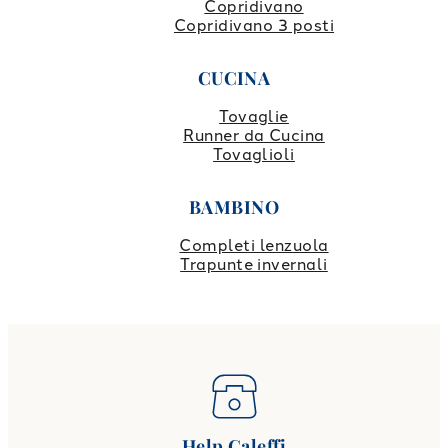
Copridivano
Copridivano 3 posti
CUCINA
Tovaglie
Runner da Cucina
Tovaglioli
BAMBINO
Completi lenzuola
Trapunte invernali
Help Caleffi