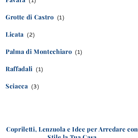
(
1
)
Grotte di Castro
(
1
)
Licata
(
2
)
Palma di Montechiaro
(
1
)
Raffadali
(
1
)
Sciacca
(
3
)
Copriletti, Lenzuola e Idee per Arredare co
Stile la Tua Casa