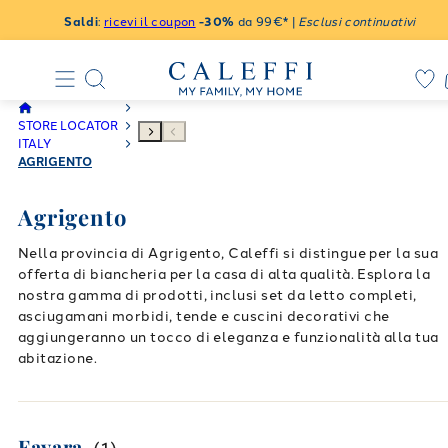
Saldi
:
ricevi il coupon
-30%
da 99€* |
Esclusi continuativi
STORE LOCATOR
ITALY
AGRIGENTO
Agrigento
Nella provincia di Agrigento, Caleffi si distingue per la sua
offerta di biancheria per la casa di alta qualità. Esplora la
nostra gamma di prodotti, inclusi set da letto completi,
asciugamani morbidi, tende e cuscini decorativi che
aggiungeranno un tocco di eleganza e funzionalità alla tua
abitazione.
Favara