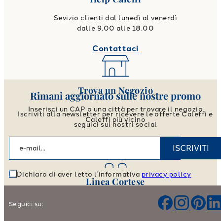
Sevizio clienti dal lunedì al venerdì
dalle 9.00 alle 18.00
Contattaci
Trova un Negozio
Rimani aggiornato sulle nostre promo
Inserisci un CAP o una città per trovare il negozio
Iscriviti alla newsletter per ricevere le offerte Caleffi e
Caleffi più vicino
seguici sui nostri social
Vai allo store locator
ISCRIVITI
Dichiaro di aver letto l'informativa
privacy policy
Linea Cortese
Aiutaci a migliorare i nostri prodotti e il nostro servizio
Seguici su:
Lascia il tuo Feedback