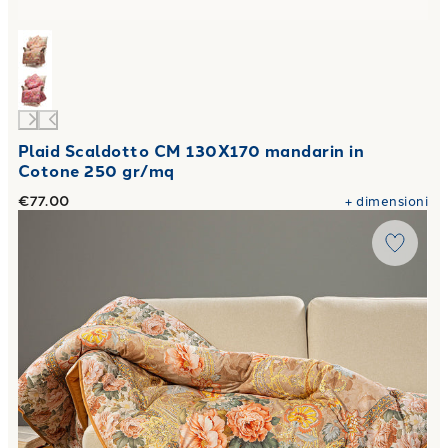
Plaid Scaldotto CM 130X170 mandarin in
Cotone 250 gr/mq
€77.00
+
dimensioni
Link to "
Plaid Scaldotto CM 130X170 flora in Cotone Pett