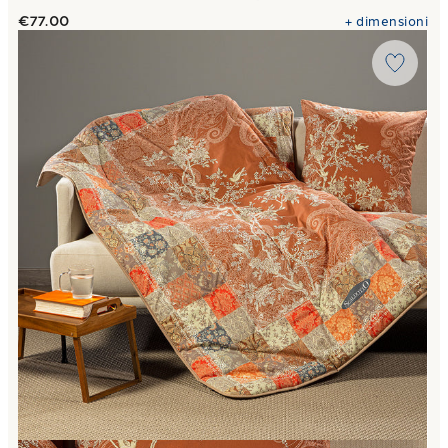
€77.00
+
dimensioni
Link to "
Plaid Scaldotto CM 130X170 berry in Cotone Pett