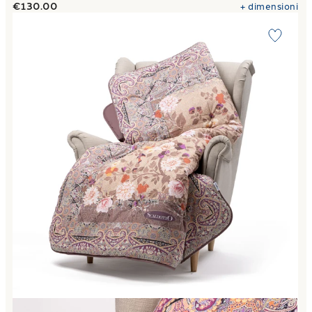
€130.00
+
dimensioni
Link to "
Plaid Scaldotto CM 130X170 giava in Cotone Pett