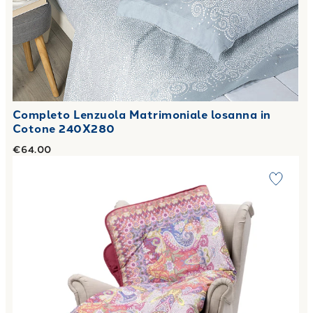
Completo Lenzuola Matrimoniale losanna in
Cotone 240X280
€64.00
Link to "
Plaid Scaldotto CM 130X170 alhambra in Cotone P