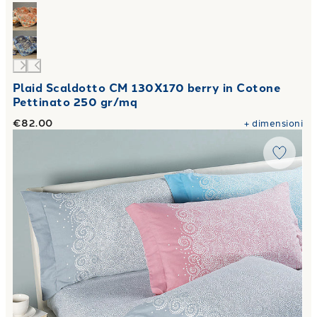
Plaid Scaldotto CM 130X170 berry in Cotone
Pettinato 250 gr/mq
€82.00
+
dimensioni
Link to "
Completo Lenzuola Matrimoniale losanna in Coto