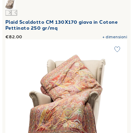
Plaid Scaldotto CM 130X170 giava in Cotone
Pettinato 250 gr/mq
€82.00
+
dimensioni
Link to "
Plaid Scaldotto CM 130X170 mandarin in Cotone 