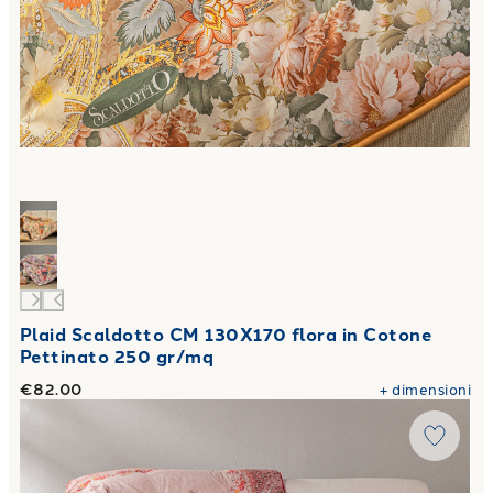
Plaid Scaldotto CM 130X170 flora in Cotone
Pettinato 250 gr/mq
€82.00
+
dimensioni
Link to "
Plaid Scaldotto CM 130X170 giardino dinverno Ga