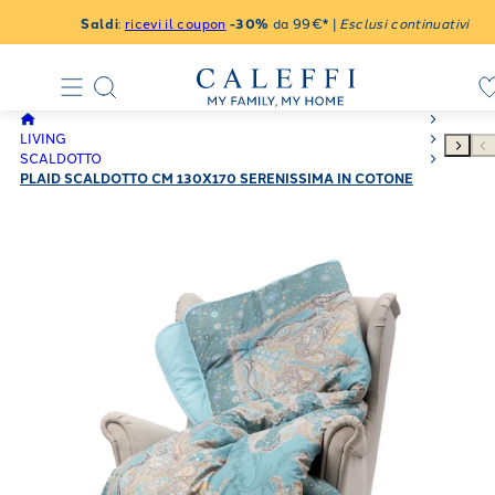
Saldi
:
ricevi il coupon
-30%
da 99€* |
Esclusi continuativi
LIVING
SCALDOTTO
PLAID SCALDOTTO CM 130X170 SERENISSIMA IN COTONE
PETTINATO 250 GR/MQ