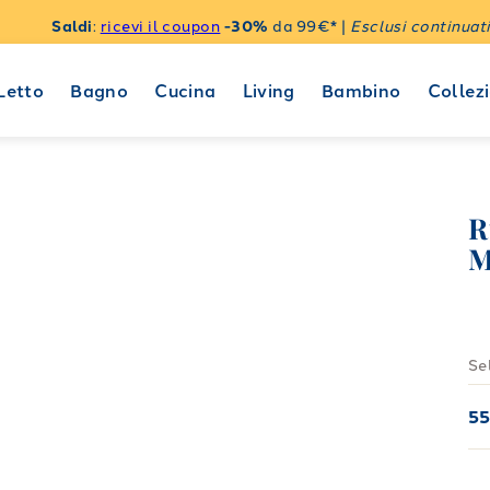
Saldi
:
ricevi il coupon
-30%
da 99€* |
Esclusi continuati
Letto
Bagno
Cucina
Living
Bambino
Collezi
R
M
Se
5