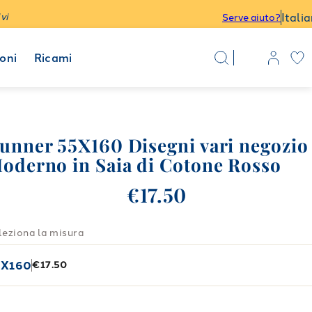
Itali
vi
Serve aiuto?
oni
Ricami
unner 55X160 Disegni vari negozio
oderno in Saia di Cotone Rosso
€17.50
leziona la misura
5X160
€17.50