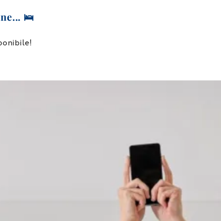
ne... 🛌
onibile!