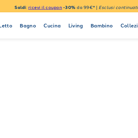
Saldi
:
ricevi il coupon
-30%
da 99€* |
Esclusi continuati
Letto
Bagno
Cucina
Living
Bambino
Collezi