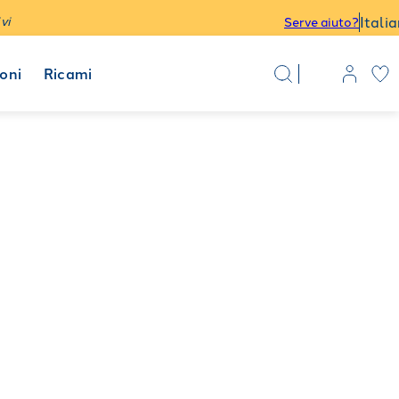
Itali
vi
Serve aiuto?
oni
Ricami