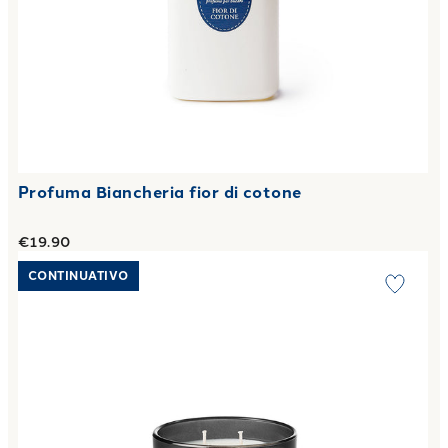
Profuma Biancheria fior di cotone
€19.90
Link to "
Candela Profumata Piccola notte incantata in Coto
CONTINUATIVO