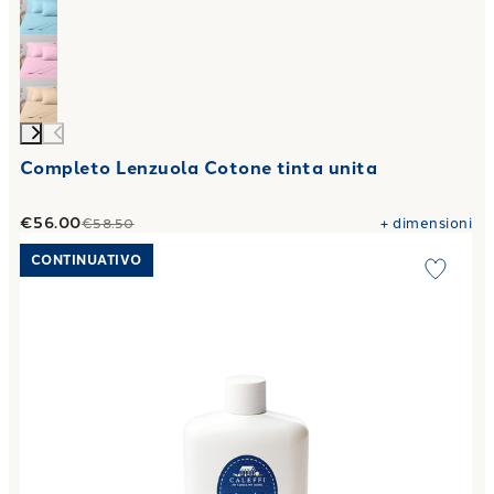
Completo Lenzuola Cotone tinta unita
€56.00
+
dimensioni
€58.50
Link to "
Profuma Biancheria fior di cotone
"
CONTINUATIVO