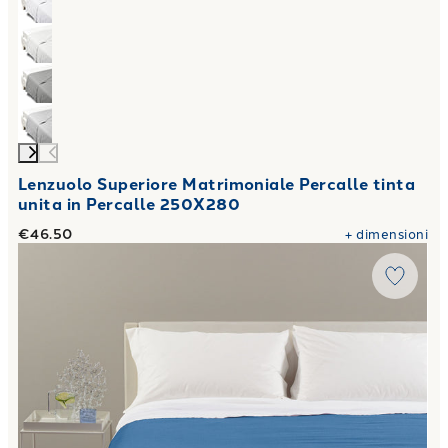
Lenzuolo Superiore Matrimoniale Percalle tinta
unita in Percalle 250X280
€46.50
+
dimensioni
Link to "
Copriletto Estivo rio in Cotone Panama
"