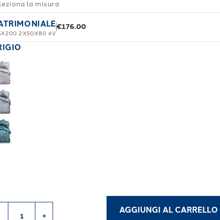
leziona la misura
ATRIMONIALE
€176.00
5X200 2X50X80 4V
RIGIO
AGGIUNGI AL CARRELLO
-
+