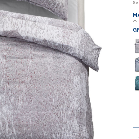
Se
M
25
G