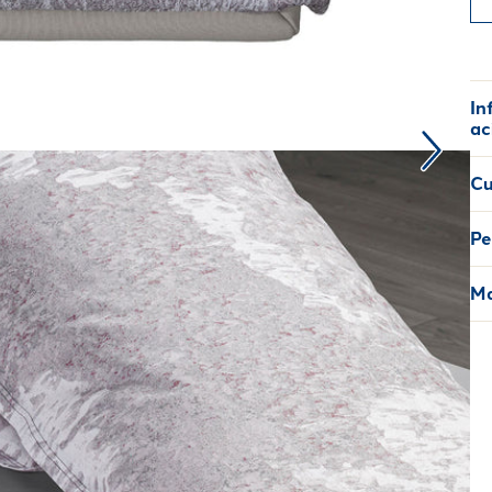
In
ac
Cu
Pe
Ma