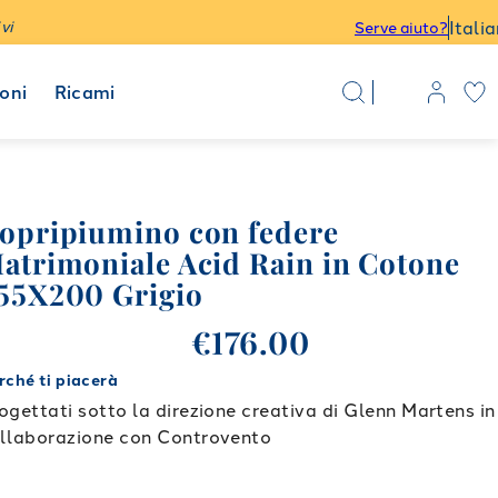
Itali
vi
Serve aiuto?
oni
Ricami
opripiumino con federe
atrimoniale Acid Rain in Cotone
55X200 Grigio
€176.00
rché ti piacerà
ogettati sotto la direzione creativa di Glenn Martens in
llaborazione con Controvento