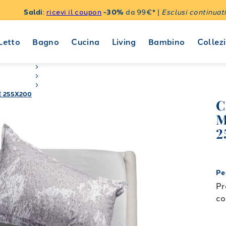
Saldi
:
ricevi il coupon
-30%
da 99€* |
Esclusi continuati
Letto
Bagno
Cucina
Living
Bambino
Collezi
E 255X200
C
M
2
Pe
Pr
co