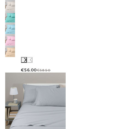
€56.00
€58.50
Link to "
Completo Lenzuola Tinta unita flane