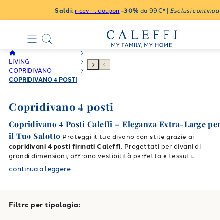
Saldi
:
ricevi il coupon
-30%
da 99€* |
Esclusi continuat
LIVING
COPRIDIVANO
COPRIDIVANO 4 POSTI
Copridivano 4 posti
Copridivano 4 Posti Caleffi – Eleganza Extra-Large pe
il Tuo Salotto
Proteggi il tuo divano con stile grazie ai
copridivani 4 posti firmati Caleffi
. Progettati per divani di
grandi dimensioni, offrono vestibilità perfetta e tessuti
durevoli, ideali per chi cerca una soluzione estetica e
continua a leggere
funzionale.
Disponibili in varianti elasticizzate, in cotone e
trapuntate, i nostri
copridivani 4 posti di Caleffi
si adattano
con facilità a diversi modelli, donando nuova vita al soggiorno
senza necessità di cambiare arredo.
Le fantasie sobrie, unite ai
Filtra per tipologia:
colori contemporanei, rendono ogni ambiente accogliente e