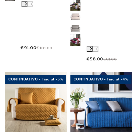
€91.00
€101.00
€58.00
€61.00
Link to "
Copridivano Modern Salvadivano 60
Link to "
Copri
CONTINUATIVO - Fino al -5%
CONTINUATIVO - Fino al -4%