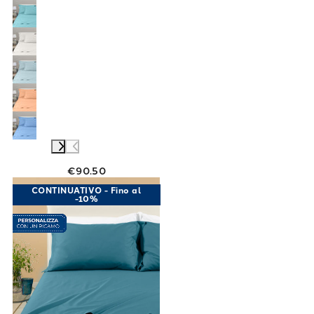
€90.50
Link to "
Completo Lenzuola Matrimoniale Per
CONTINUATIVO - Fino al
-10%