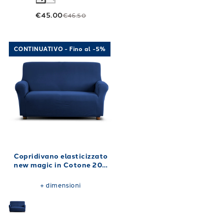
€45.00
€46.50
Link to "
Copridivano elasticizzato new magi
CONTINUATIVO - Fino al -5%
Copridivano elasticizzato
new magic in Cotone 200
gr/mq
+
dimensioni