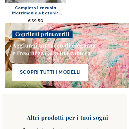
Completo Lenzuola
Matrimoniale botanic
Shabby Chic in Cotone
€59.50
240X280
Copriletti primaverili
Aggiungi un tocco di eleganza
e freschezza alla tua camera
SCOPRI TUTTI I MODELLI
Altri prodotti per i tuoi sogni