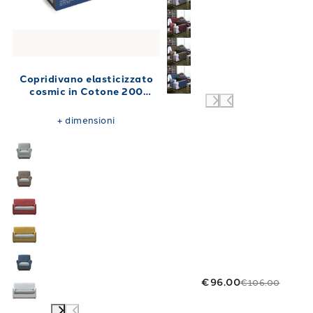
Copridivano elasticizzato
cosmic in Cotone 200
gr/mq
+
dimensioni
€96.00
€106.00