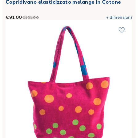
Copridivano elasticizzato melange in Cotone
€91.00
+
dimensioni
€101.00
Link to "
Borsa pois Moderno in Spugna 380 gr/mq
"