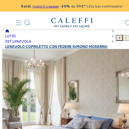
Saldi
:
ricevi il coupon
-30%
da 99€* |
Esclusi continuativi
LETTO
SET LENZUOLA
LENZUOLO COPRILETTO CON FEDERE KIMONO MODERNO
IN PERCALLE LUISIANA ARGENTO