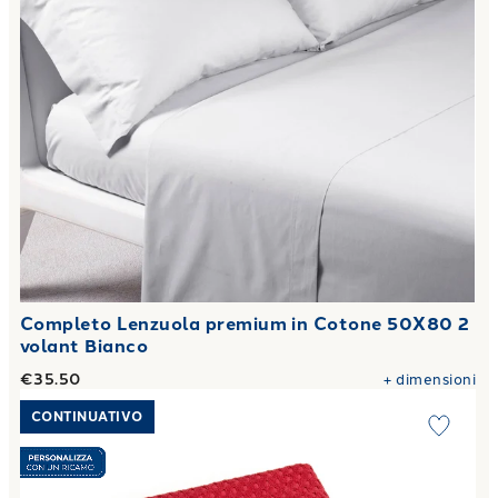
Completo Lenzuola premium in Cotone 50X80 2
volant Bianco
€35.50
+
dimensioni
Link to "
Telo Bagno Sirena in Cotone 450 gr/mq
"
CONTINUATIVO