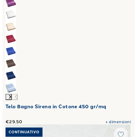
Telo Bagno Sirena in Cotone 450 gr/mq
€29.50
+
dimensioni
Link to "
Coprirete Ringo in Polipropilene 100 gr/mq
"
CONTINUATIVO