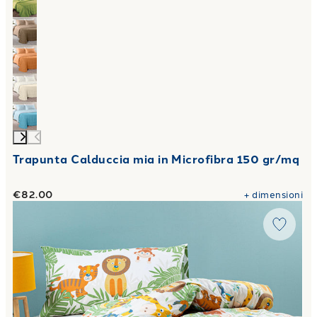
Trapunta Calduccia mia in Microfibra 150 gr/mq
€82.00
+
dimensioni
Link to "
Completo Copripiumino tropical in Cotone 50X80