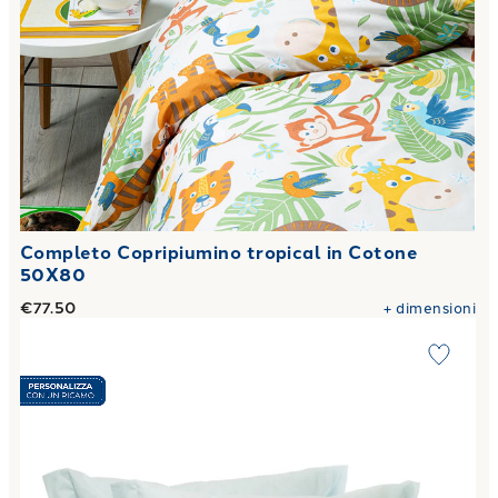
Completo Copripiumino tropical in Cotone
50X80
€77.50
+
dimensioni
Link to "
Federa singola Percalle tinta unita 50X80 2 volant