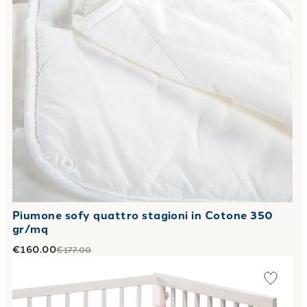
Piumone sofy quattro stagioni in Cotone 350
gr/mq
€160.00
€177.00
Link to "
Trapunta con Paracolpi Baby orsacchiotti in Cot