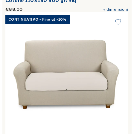
Cotone 110X130 300 gr/mq
€88.00
+
dimensioni
Link to "
Copridivano elasticizzato melange in Cotone
"
CONTINUATIVO - Fino al -10%