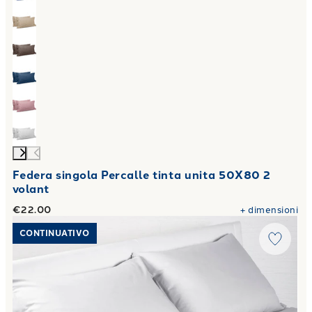
Federa singola Percalle tinta unita 50X80 2
volant
€22.00
+
dimensioni
Link to "
Completo Lenzuola premium in Cotone 50X80 2 vo
CONTINUATIVO