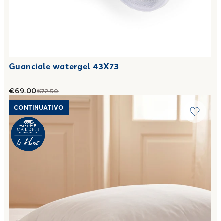
Guanciale watergel 43X73
€69.00
€72.50
Link to "
Guanciale Premium Antiacaro in Cotone 800 gr
"
CONTINUATIVO