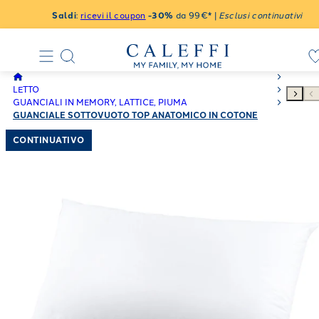
Saldi
:
ricevi il coupon
-30%
da 99€* |
Esclusi continuativi
LETTO
GUANCIALI IN MEMORY, LATTICE, PIUMA
GUANCIALE SOTTOVUOTO TOP ANATOMICO IN COTONE
50X80 650 GR + ANIMA POLIURETANO
CONTINUATIVO