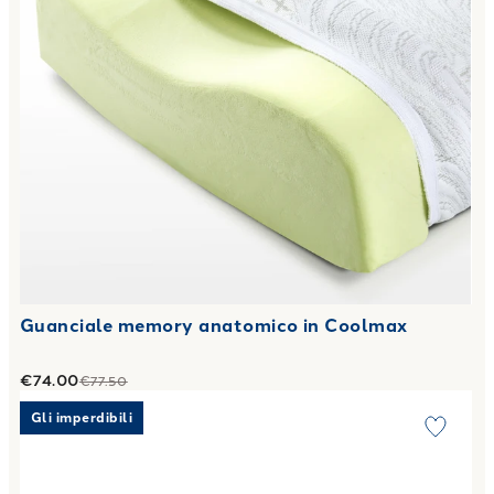
Guanciale memory anatomico in Coolmax
€74.00
€77.50
Link to "
Telo Bagno in Cotone Stripes Carrara Fyber Tinta U
Gli imperdibili