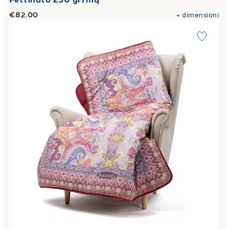
€82.00
+
dimensioni
Link to "
Plaid Scaldotto CM 130X170 alhambra in Cotone P