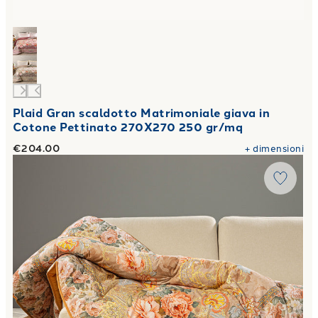
Plaid Gran scaldotto Matrimoniale giava in
Cotone Pettinato 270X270 250 gr/mq
€204.00
+
dimensioni
Link to "
Plaid Scaldotto CM 130X170 flora in Cotone Pett