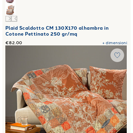
Plaid Scaldotto CM 130X170 alhambra in
Cotone Pettinato 250 gr/mq
€82.00
+
dimensioni
Link to "
Plaid Scaldotto CM 130X170 berry in Cotone Pett