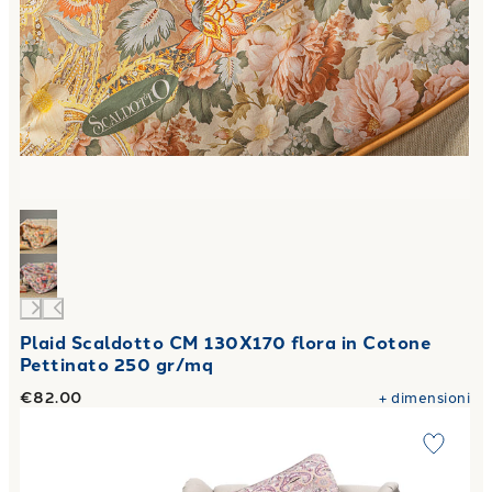
Plaid Scaldotto CM 130X170 flora in Cotone
Pettinato 250 gr/mq
€82.00
+
dimensioni
Link to "
Plaid Scaldotto CM 130X170 giava in Cotone Pett