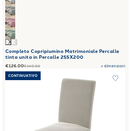
Completo Copripiumino Matrimoniale Percalle
tinta unita in Percalle 255X200
€126.00
+
dimensioni
€140.00
Link to "
Set 2 Coprisedia Universale 1 Posti melange in C
CONTINUATIVO