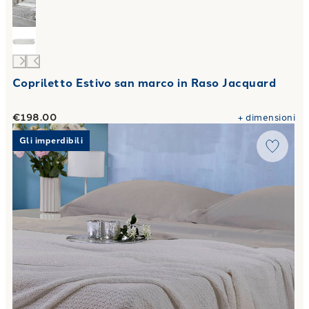
Copriletto Estivo san marco in Raso Jacquard
€198.00
+
dimensioni
Link to "
Copriletto non Trapuntato in Raso Jacquard Camere
Gli imperdibili