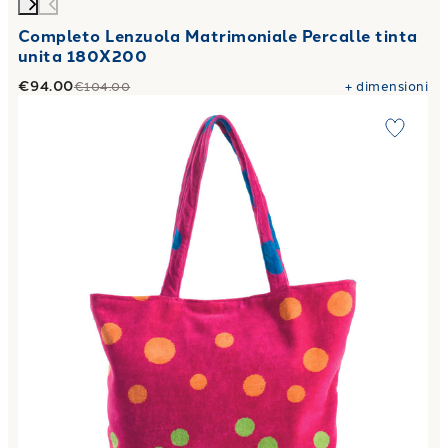
Completo Lenzuola Matrimoniale Percalle tinta
unita 180X200
€94.00
+
dimensioni
€104.00
Link to "
Borsa pois Moderno in Spugna 380 gr/mq
"