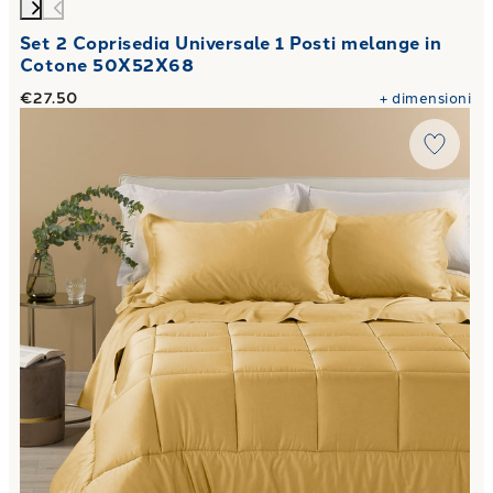
Set 2 Coprisedia Universale 1 Posti melange in
Cotone 50X52X68
€27.50
+
dimensioni
Link to "
Trapunta in Raso di cotone 300 gr/mq
"