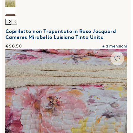
Copriletto non Trapuntato in Raso Jacquard
Cameres Mirabello Luisiana Tinta Unita
€98.50
+
dimensioni
Link to "
Copriletto Primaverile fleurs Floreale in Raso di 