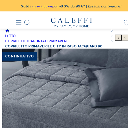
Saldi
:
ricevi il coupon
-30%
da 99€* |
Esclusi continuativi
LETTO
COPRILETTI TRAPUNTATI PRIMAVERILI
COPRILETTO PRIMAVERILE CITY IN RASO JACQUARD 90
GR/MQ
CONTINUATIVO