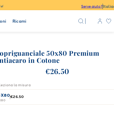
Itali
vi
Serve aiuto?
oni
Ricami
opriguanciale 50x80 Premium
ntiacaro in Cotone
€26.50
leziona la misura
0X80
€26.50
X80