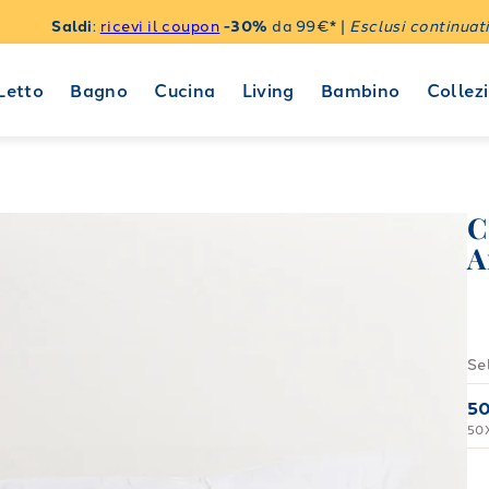
Saldi
:
ricevi il coupon
-30%
da 99€* |
Esclusi continuati
Letto
Bagno
Cucina
Living
Bambino
Collezi
C
A
Se
5
50