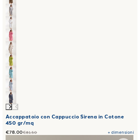
Accappatoio con Cappuccio Sirena in Cotone
450 gr/mq
€78.00
+
dimensioni
€81.50
Link to "
Copriletto Estivo rio in Cotone Panama
"