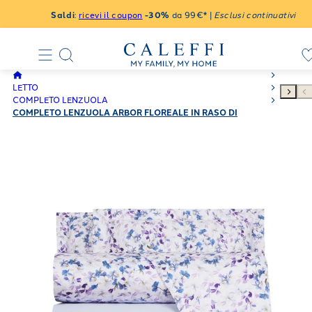
Saldi
:
ricevi il coupon
-30%
da 99€* |
Esclusi continuativi
LETTO
COMPLETO LENZUOLA
COMPLETO LENZUOLA ARBOR FLOREALE IN RASO DI
COTONE