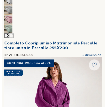
Completo Copripiumino Matrimoniale Percalle
tinta unita in Percalle 255X200
€126.00
+
dimensioni
€140.00
Link to "
Accappatoio con Cappuccio Sirena in Cotone 450 
CONTINUATIVO - Fino al -5%