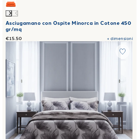
Asciugamano con Ospite Minorca in Cotone 450
gr/mq
€15.50
+
dimensioni
Link to "
Completo Lenzuola abstract flower Floreale in Ras