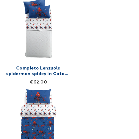
Completo Lenzuola
spiderman spidey in Cotone
50X80
€62.00
Link to "
Trapunta spiderman spidey in Coton