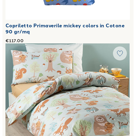
Copriletto Primaverile mickey colors in Cotone
90 gr/mq
€117.00
Link to "
Completo Copripiumino boschetto in Cotone 50X