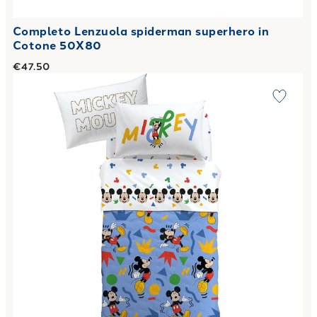
Completo Lenzuola spiderman superhero in
Cotone 50X80
€47.50
Link to "
Copriletto Primaverile mickey colors in Cotone 9