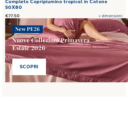
Completo Copripiumino tropical in Cotone
50X80
€77.50
+
dimensioni
New PE26
Nuove Collezioni Primavera
Estate 2026
SCOPRI