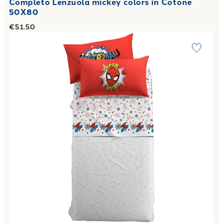
Completo Lenzuola mickey colors in Cotone
50X80
€51.50
Link to "
Completo Lenzuola spiderman superhero in Coton