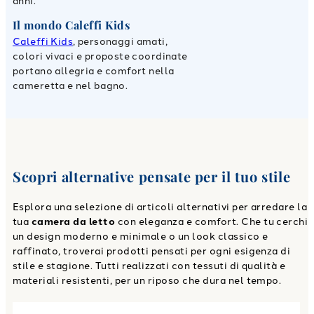
anni.
Il mondo Caleffi Kids
Caleffi Kids
, personaggi amati,
colori vivaci e proposte coordinate
portano allegria e comfort nella
cameretta e nel bagno.
Scopri alternative pensate per il tuo stile
Esplora una selezione di articoli alternativi per arredare la
tua
camera da letto
con eleganza e comfort. Che tu cerchi
un design moderno e minimale o un look classico e
raffinato, troverai prodotti pensati per ogni esigenza di
stile e stagione. Tutti realizzati con tessuti di qualità e
materiali resistenti, per un riposo che dura nel tempo.
Link to "
Trapunta spiderman spidey in Cotone 300 gr/mq
"