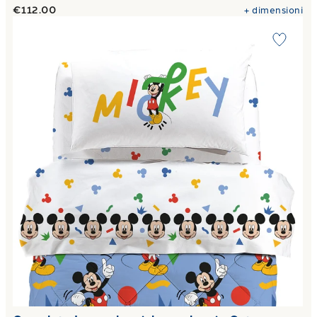
€112.00
+
dimensioni
Link to "
Completo Lenzuola mickey colors in Cotone 50X8