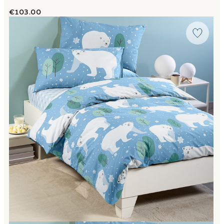
€103.00
Link to "
Completo Copripiumino Polar in Cotone
"