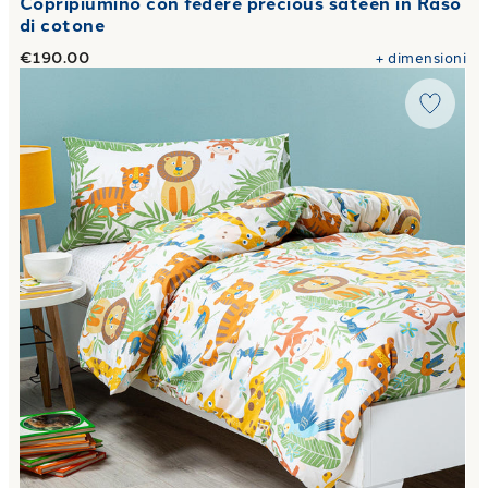
Copripiumino con federe precious sateen in Raso
di cotone
€190.00
+
dimensioni
Link to "
Completo Copripiumino tropical in Cotone 50X80