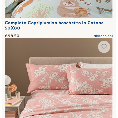
Completo Copripiumino boschetto in Cotone
50X80
€98.50
+
dimensioni
Link to "
Completo Lenzuola Serenity Floreale in Flanella
"