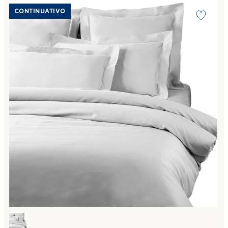
Link to "
Copripiumino con federe precious sateen in Raso di
CONTINUATIVO