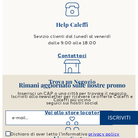
Help Caleffi
Sevizio clienti dal lunedì al venerdì
dalle 9.00 alle 18.00
Contattaci
Trova un Negozio
Rimani aggiornato sulle nostre promo
Inserisci un CAP o una città per trovare il negozio
Iscriviti alla newsletter per ricevere le offerte Caleffi e
Caleffi più vicino
seguici sui nostri social
Vai allo store locator
ISCRIVITI
Dichiaro di aver letto l'informativa
privacy policy