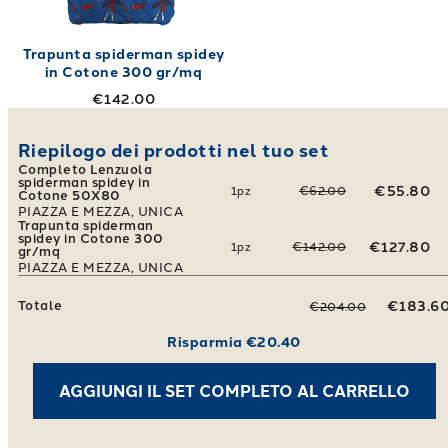
Trapunta spiderman spidey
in Cotone 300 gr/mq
€142.00
Riepilogo dei prodotti nel tuo set
Completo Lenzuola
spiderman spidey in
€55.80
1
pz
€62.00
Cotone 50X80
PIAZZA E MEZZA, UNICA
Trapunta spiderman
spidey in Cotone 300
€127.80
1
pz
€142.00
gr/mq
PIAZZA E MEZZA, UNICA
Totale
€183.6
€204.00
Risparmia
€20.40
AGGIUNGI IL SET COMPLETO AL CARRELLO