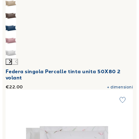
Federa singola Percalle tinta unita 50X80 2
volant
€22.00
+
dimensioni
Link to "
Completo Lenzuola gladioli Floreale in Percalle
"