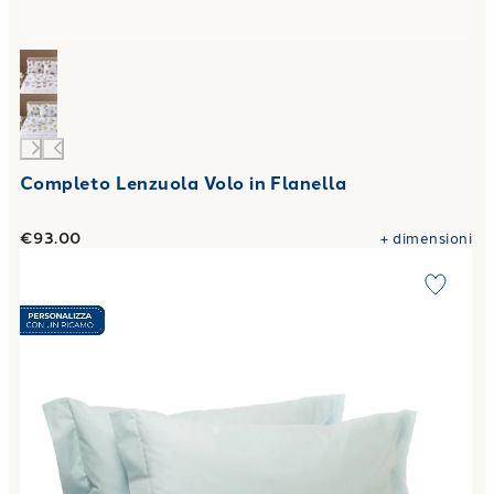
Completo Lenzuola Volo in Flanella
€93.00
+
dimensioni
Link to "
Federa singola Percalle tinta unita 50X80 2 volant