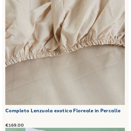
Completo Lenzuola exotica Floreale in Percalle
€169.00
Link to "
Copriletto Primaverile star in Cotone 80 gr/mq
"