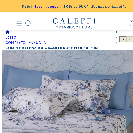
Saldi
:
ricevi il coupon
-30%
da 99€* |
Esclusi continuativi
LETTO
COMPLETO LENZUOLA
COMPLETO LENZUOLA RAMI DI ROSE FLOREALE IN
PERCALLE