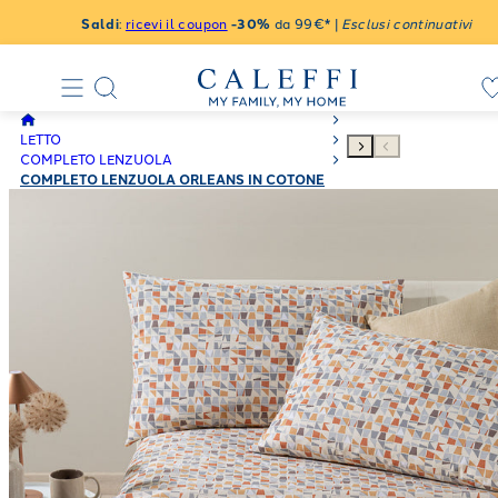
Saldi
:
ricevi il coupon
-30%
da 99€* |
Esclusi continuativi
LETTO
COMPLETO LENZUOLA
COMPLETO LENZUOLA ORLEANS IN COTONE