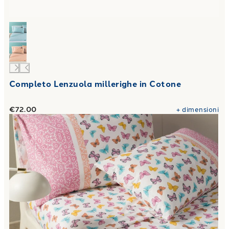
Completo Lenzuola millerighe in Cotone
€72.00
+
dimensioni
Link to "
Completo Lenzuola farfalle Viva la notte in Cotone