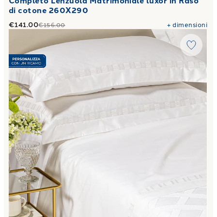
Completo Lenzuola Matrimoniale luxor in Raso
di cotone 260X290
€141.00
+
dimensioni
€156.00
Link to "
Completo Lenzuola Matrimoniale dama in Raso di