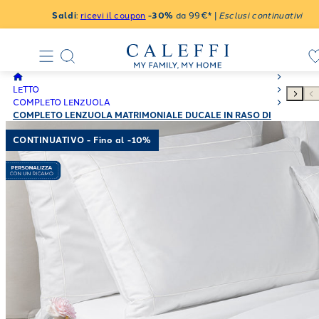
Saldi
:
ricevi il coupon
-30%
da 99€* |
Esclusi continuativi
LETTO
COMPLETO LENZUOLA
COMPLETO LENZUOLA MATRIMONIALE DUCALE IN RASO DI
COTONE 260X290
CONTINUATIVO - Fino al -10%