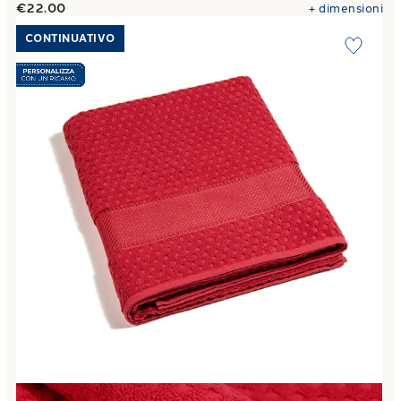
€22.00
+
dimensioni
Link to "
Telo Bagno Sirena in Cotone 450 gr/mq
"
CONTINUATIVO