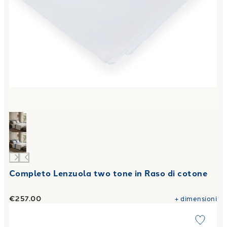
Completo Lenzuola two tone in Raso di cotone
€257.00
+
dimensioni
Link to "
Federa singola Percalle tinta unita 50X80 2 volant