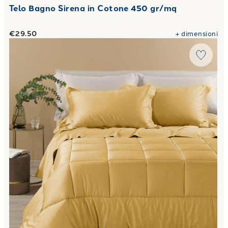
Telo Bagno Sirena in Cotone 450 gr/mq
€29.50
+
dimensioni
Link to "
Trapunta in Raso di cotone 300 gr/mq
"