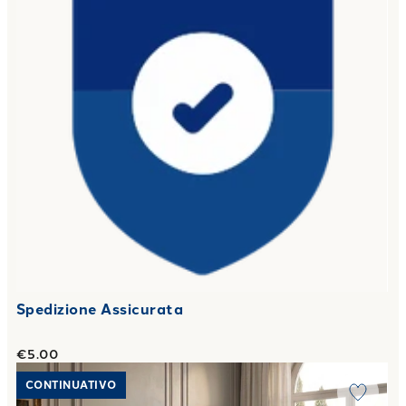
Spedizione Assicurata
€5.00
Link to "
Completo Lenzuola two tone in Raso di cotone
"
CONTINUATIVO