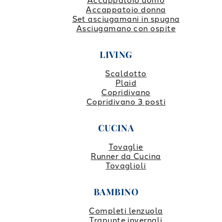
Accappatoio uomo
Accappatoio donna
Set asciugamani in spugna
Asciugamano con ospite
LIVING
Scaldotto
Plaid
Copridivano
Copridivano 3 posti
CUCINA
Tovaglie
Runner da Cucina
Tovaglioli
BAMBINO
Completi lenzuola
Trapunte invernali