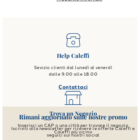
Help Caleffi
Sevizio clienti dal lunedì al venerdì
dalle 9.00 alle 18.00
Contattaci
Trova un Negozio
Rimani aggiornato sulle nostre promo
Inserisci un CAP o una città per trovare il negozio
Iscriviti alla newsletter per ricevere le offerte Caleffi e
Caleffi più vicino
seguici sui nostri social