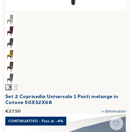
Set 2 Coprisedia Universale 1 Posti melange in
Cotone 50X52X68
€27.50
+
dimensioni
Link to "
Sacco Copripiumino Matrimoniale Percalle tinta un
CONTINUATIVO - Fino al -4%