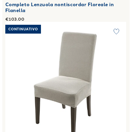
Completo Lenzuola nontiscordar Floreale in
Flanella
€103.00
Link to "
Set 2 Coprisedia Universale 1 Posti melange in C
CONTINUATIVO