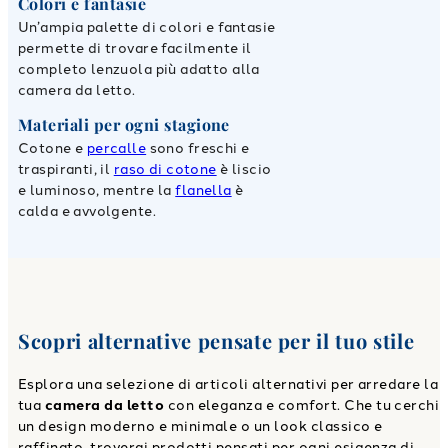
Colori e fantasie
Un’ampia palette di colori e fantasie
permette di trovare facilmente il
completo lenzuola più adatto alla
camera da letto.
Materiali per ogni stagione
Cotone e
percalle
sono freschi e
traspiranti, il
raso di cotone
è liscio
e luminoso, mentre la
flanella
è
calda e avvolgente.
Scopri alternative pensate per il tuo stile
Esplora una selezione di articoli alternativi per arredare la
tua
camera da letto
con eleganza e comfort. Che tu cerchi
un design moderno e minimale o un look classico e
raffinato, troverai prodotti pensati per ogni esigenza di