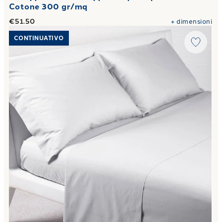
Cotone 300 gr/mq
€51.50
+
dimensioni
Link to "
Completo Lenzuola premium in Cotone 50X80 2 vo
CONTINUATIVO