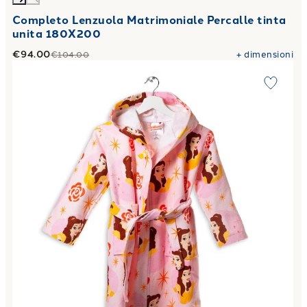
Completo Lenzuola Matrimoniale Percalle tinta
unita 180X200
€94.00
+
dimensioni
€104.00
Link to "
Accappatoio con Cappuccio principesse belle in C