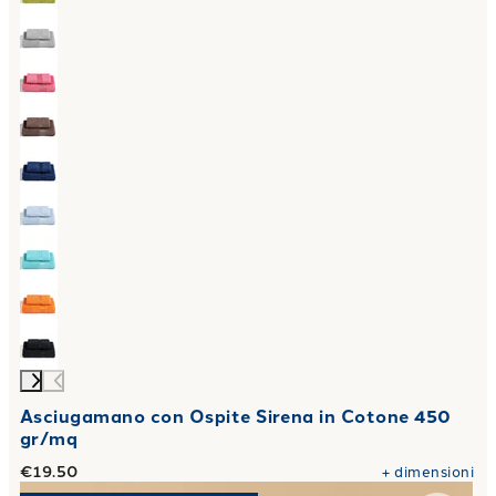
Asciugamano con Ospite Sirena in Cotone 450
gr/mq
€19.50
+
dimensioni
Link to "
Completo Lenzuola Matrimoniale Percalle tinta u