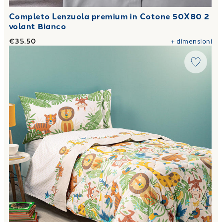
Completo Lenzuola premium in Cotone 50X80 2
volant Bianco
€35.50
+
dimensioni
Link to "
Trapunta tropical in Cotone 300 gr/mq
"