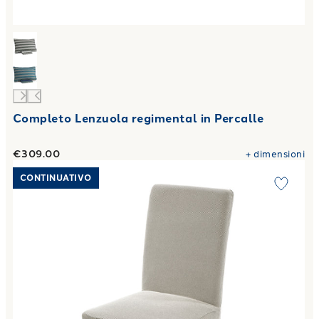
Completo Lenzuola regimental in Percalle
€309.00
+
dimensioni
Link to "
Set 2 Coprisedia Universale 1 Posti melange in C
CONTINUATIVO