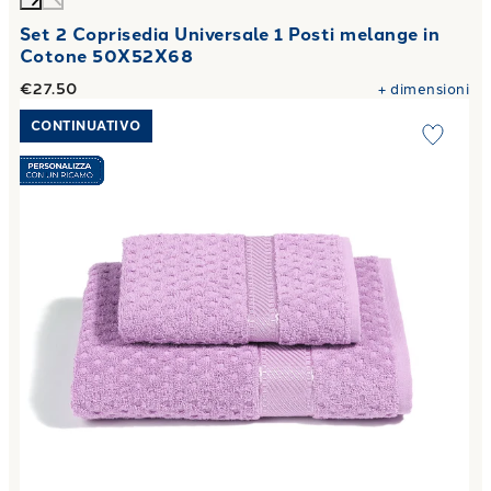
Set 2 Coprisedia Universale 1 Posti melange in
Cotone 50X52X68
€27.50
+
dimensioni
Link to "
Asciugamano con Ospite Sirena in Cotone 450 gr/
CONTINUATIVO