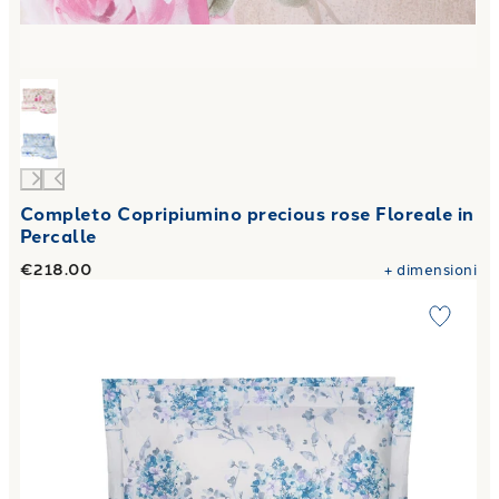
Completo Copripiumino precious rose Floreale in
Percalle
€218.00
+
dimensioni
Link to "
Completo Copripiumino hydra Floreale in Percalle
"