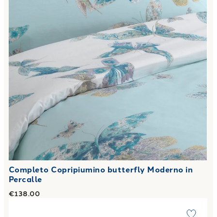
Completo Copripiumino butterfly Moderno in
Percalle
€138.00
Link to "
Copripiumino con federe trees Floreale in Percalle
"