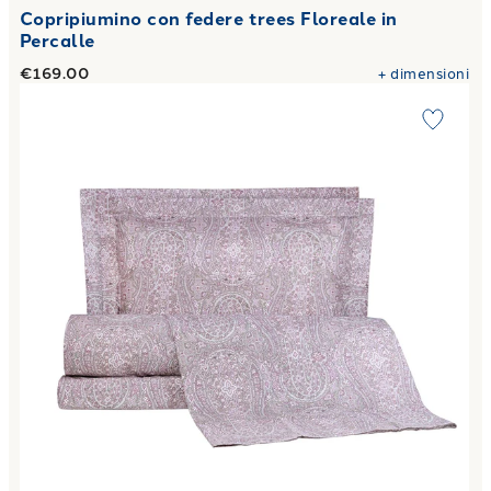
Copripiumino con federe trees Floreale in
Percalle
€169.00
+
dimensioni
Link to "
Completo Copripiumino royal paisley Moderno in P