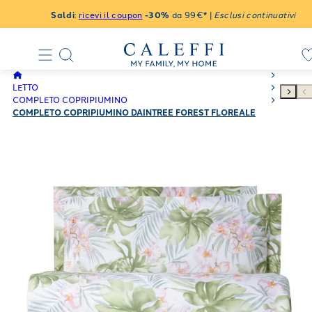
Saldi
:
ricevi il coupon
-30%
da 99€* |
Esclusi continuativi
LETTO
COMPLETO COPRIPIUMINO
COMPLETO COPRIPIUMINO DAINTREE FOREST FLOREALE
IN PERCALLE ANTRACITE