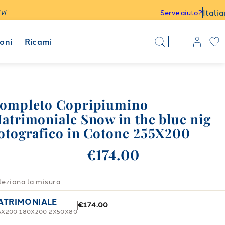
Itali
vi
Serve aiuto?
oni
Ricami
ompleto Copripiumino
atrimoniale Snow in the blue nig
otografico in Cotone 255X200
€174.00
leziona la misura
ATRIMONIALE
€174.00
5X200 180X200 2X50X80