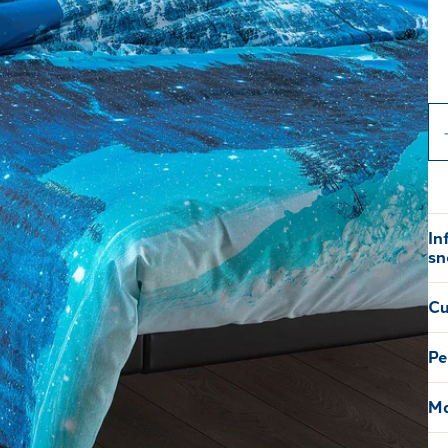
In
sn
Cu
Pe
Ma