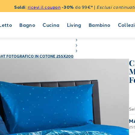
Saldi
:
ricevi il coupon
-30%
da 99€* |
Esclusi continuati
Letto
Bagno
Cucina
Living
Bambino
Collezi
GHT FOTOGRAFICO IN COTONE 255X200
C
M
F
Se
M
25