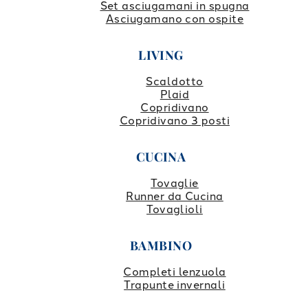
Set asciugamani in spugna
Asciugamano con ospite
LIVING
Scaldotto
Plaid
Copridivano
Copridivano 3 posti
CUCINA
Tovaglie
Runner da Cucina
Tovaglioli
BAMBINO
Completi lenzuola
Trapunte invernali