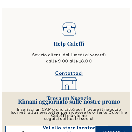
Help Caleffi
Sevizio clienti dal lunedì al venerdì
dalle 9.00 alle 18.00
Contattaci
Trova un Negozio
Rimani aggiornato sulle nostre promo
Inserisci un CAP o una città per trovare il negozio
Iscriviti alla newsletter per ricevere le offerte Caleffi e
Caleffi più vicino
seguici sui nostri social
Vai allo store locator