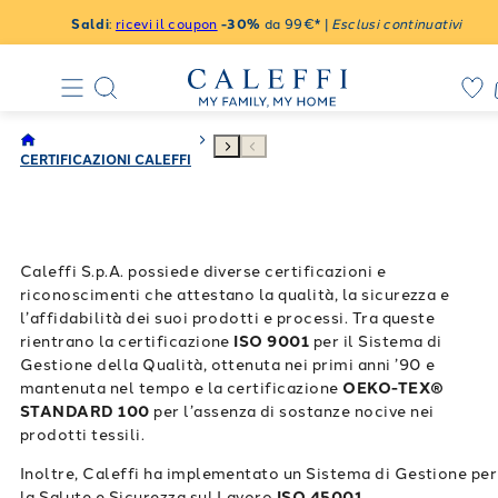
Saldi
:
ricevi il coupon
-30%
da 99€* |
Esclusi continuativi
CERTIFICAZIONI CALEFFI
Caleffi S.p.A. possiede diverse certificazioni e
riconoscimenti che attestano la qualità, la sicurezza e
l’affidabilità dei suoi prodotti e processi. Tra queste
rientrano la certificazione
ISO 9001
per il Sistema di
Gestione della Qualità, ottenuta nei primi anni ’90 e
mantenuta nel tempo e la certificazione
OEKO-TEX®
STANDARD 100
per l’assenza di sostanze nocive nei
prodotti tessili.
Inoltre, Caleffi ha implementato un Sistema di Gestione per
la Salute e Sicurezza sul Lavoro
ISO 45001
.