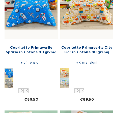
Copriletto Primaverile
Copriletto Primaverile City
Spazio in Cotone 80 gr/mq
Car in Cotone 80 gr/mq
+
dimensioni
+
dimensioni
€89.50
€89.50
Link to "
Copriletto Primaverile aquiloni in 
Link to "
Copri