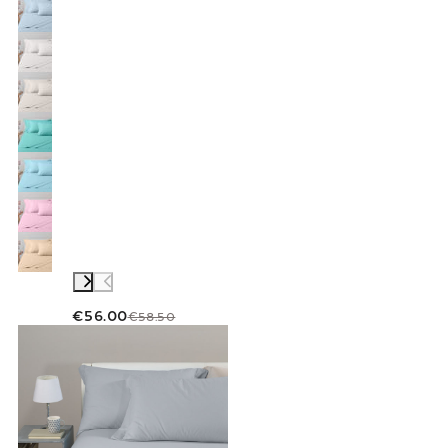
€56.00
€58.50
Link to "
Completo Lenzuola Tinta unita flane