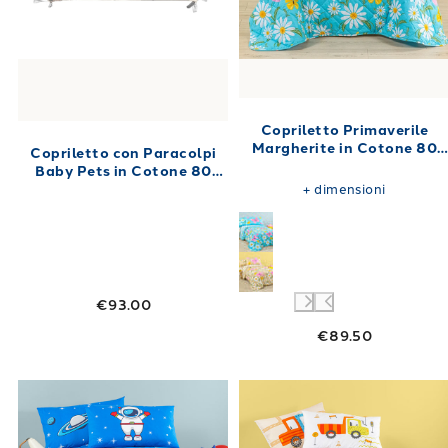
Copriletto Primaverile
Margherite in Cotone 80
Copriletto con Paracolpi
gr/mq
Baby Pets in Cotone 80
gr/mq
+
dimensioni
€93.00
€89.50
Link to "
Copriletto Primaverile Spazio in Co
Link to "
Copri