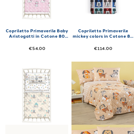
Copriletto Primaverile Baby
Copriletto Primaverile
Aristogatti in Cotone 80
mickey colors in Cotone 80
gr/mq
gr/mq
€54.00
€114.00
Link to "
Copriletto Primaverile Baby Pets i
Link to "
Copri