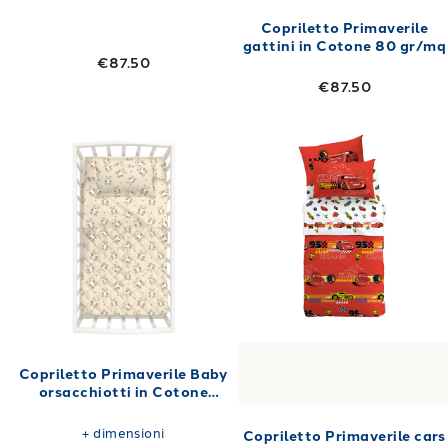
Copriletto Primaverile
gattini in Cotone 80 gr/mq
€87.50
€87.50
Link to "
Copriletto Primaverile Baby orsacc
Link to "
Copril
Copriletto Primaverile Baby
orsacchiotti in Cotone
110X130 80 gr/mq
+
dimensioni
Copriletto Primaverile cars