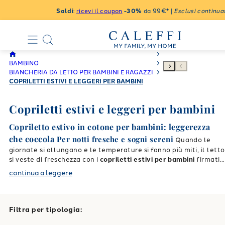
Saldi
:
ricevi il coupon
-30%
da 99€* |
Esclusi continuat
BAMBINO
BIANCHERIA DA LETTO PER BAMBINI E RAGAZZI
COPRILETTI ESTIVI E LEGGERI PER BAMBINI
Copriletti estivi e leggeri per bambini
Copriletto estivo in cotone per bambini: leggerezza
che coccola
Per notti fresche e sogni sereni
Quando le
giornate si allungano e le temperature si fanno più miti, il letto
si veste di freschezza con i
copriletti estivi per bambini
firmati
Caleffi. Realizzati in
puro cotone
o in piqué leggero, sono ideal
continua a leggere
per accompagnare il riposo con leggerezza e morbidezza.
Tessuti freschi e fantasie irresistibili
I
copriletti non
trapuntati Caleffi
, disponibili anche in
panama di cotone
, sono
Filtra per tipologia:
soffici al tatto e perfetti per la pelle delicata dei bambini.
Colori vivaci e fantasie ispirate ai personaggi preferiti – da