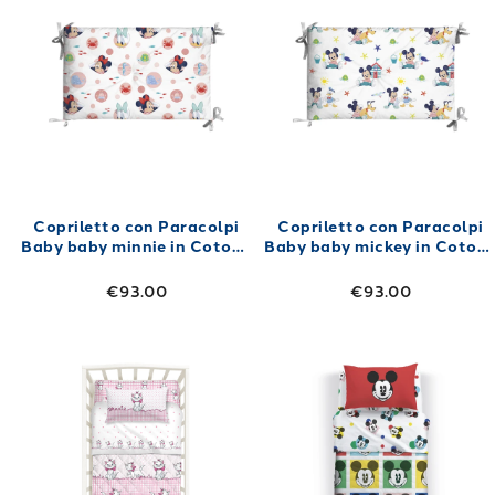
Copriletto con Paracolpi
Copriletto con Paracolpi
Baby baby minnie in Cotone
Baby baby mickey in Coton
110X130 80 gr/mq
110X130 80 gr/mq
€93.00
€93.00
Link to "
Copriletto Primaverile Baby Aristog
Link to "
Copri