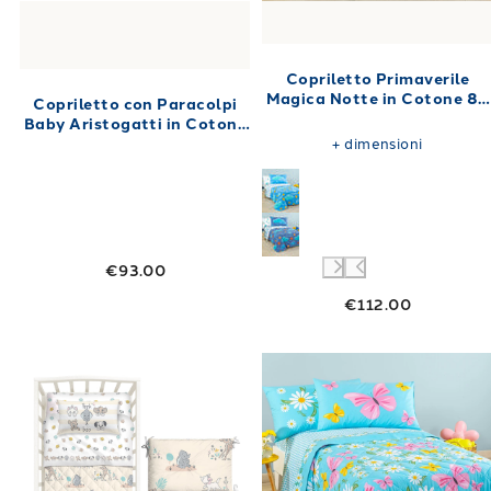
Copriletto Primaverile
Magica Notte in Cotone 80
Copriletto con Paracolpi
gr/mq
Baby Aristogatti in Cotone
80 gr/mq
+
dimensioni
€93.00
€112.00
Link to "
Copriletto con Paracolpi Baby Pets
Link to "
Copri