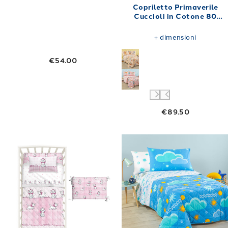
Copriletto Primaverile
Cuccioli in Cotone 80
gr/mq
+
dimensioni
€54.00
€89.50
Link to "
Copriletto con Paracolpi Baby Arist
Link to "
Copri