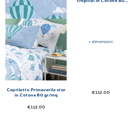
tropical in Cotone 80
gr/mq
+
dimensioni
Copriletto Primaverile star
€112.00
in Cotone 80 gr/mq
€112.00
Link to "
Copriletto con Paracolpi Baby baby
Link to "
Copri