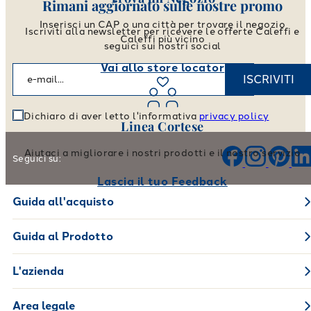
Rimani aggiornato sulle nostre promo
Inserisci un CAP o una città per trovare il negozio
Iscriviti alla newsletter per ricevere le offerte Caleffi e
Caleffi più vicino
seguici sui nostri social
Vai allo store locator
ISCRIVITI
Dichiaro di aver letto l'informativa
privacy policy
Linea Cortese
Aiutaci a migliorare i nostri prodotti e il nostro servizio
Seguici su:
Lascia il tuo Feedback
Guida all'acquisto
Guida al Prodotto
L'azienda
Area legale