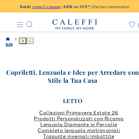
Saldi
:
ricevi il coupon
-30%
da 99€* |
Esclusi continuativi
B2B
Copriletti, Lenzuola e Idee per Arredare co
Stile la Tua Casa
LETTO
Collezioni Primavera Estate 26
Prodotti Personalizzati con Ricamo
Lenzuola Diamante in Percalle
Completo lenzuola matrimoniali
Trapunte invernali imbottite