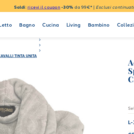
Saldi
:
ricevi il coupon
-30%
da 99€* |
Esclusi continuati
Letto
Bagno
Cucina
Living
Bambino
Collezi
VALLI TINTA UNITA
A
S
C
Se
L-