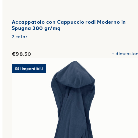
Accappatoio con Cappuccio rodi Moderno in
Spugna 380 gr/mq
2
colori
€98.50
+
dimension
Link to "
Accappatoio con Cappuccio in Spugna Tre
Gli imperdibili