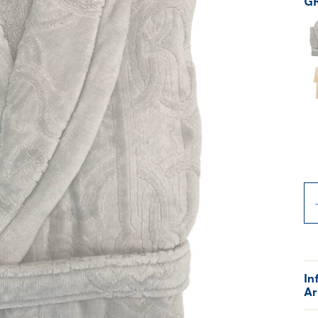
G
In
Ar