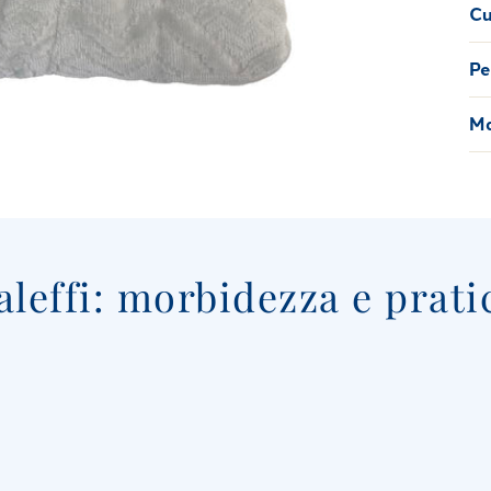
Cu
Pe
Ma
aleffi: morbidezza e prati