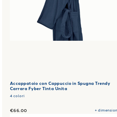
Accappatoio con Cappuccio in Spugna Trendy
Carrara Fyber Tinta Unita
4
colori
€66.00
+
dimension
Link to "
Accappatoio con Cappuccio in Spugna New