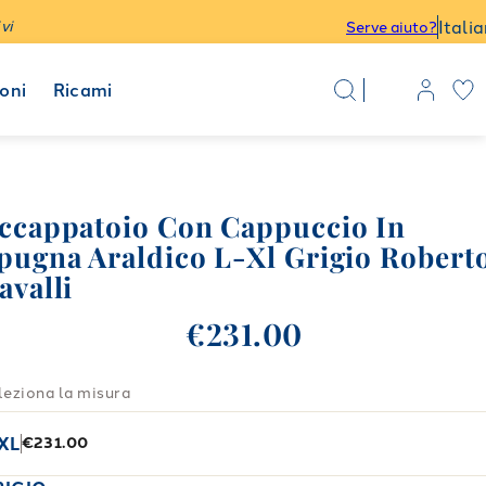
Itali
vi
Serve aiuto?
oni
Ricami
ccappatoio Con Cappuccio In
pugna Araldico L-Xl Grigio Robert
avalli
€231.00
leziona la misura
XL
€231.00