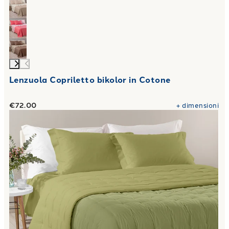
Lenzuola Copriletto bikolor in Cotone
€72.00
+
dimensioni
Link to "
Trapunta Calduccia mia in Microfibra 150 gr/mq
"