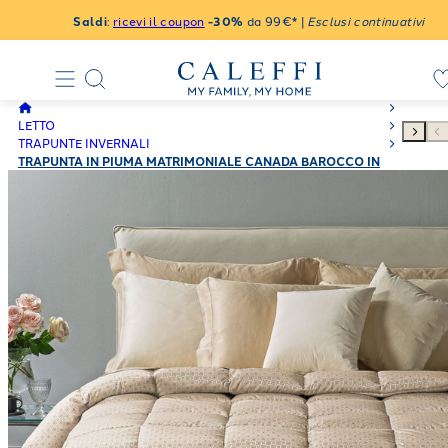
Saldi
:
ricevi il coupon
-30%
da 99€* |
Esclusi continuativi
LETTO
TRAPUNTE INVERNALI
TRAPUNTA IN PIUMA MATRIMONIALE CANADA BAROCCO IN
RASO JACQUARD 270X260 230 GR/MQ