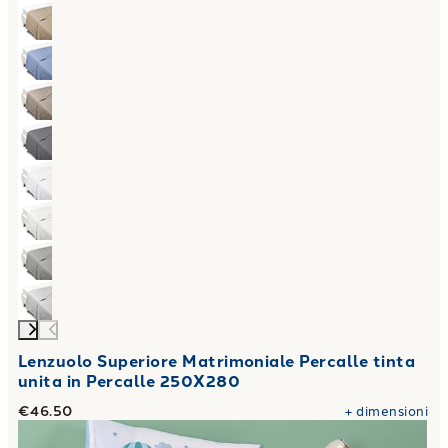
Lenzuolo Superiore Matrimoniale Percalle tinta
unita in Percalle 250X280
€46.50
+
dimensioni
Link to "
Copriletto Primaverile star in Cotone 80 gr/mq
"