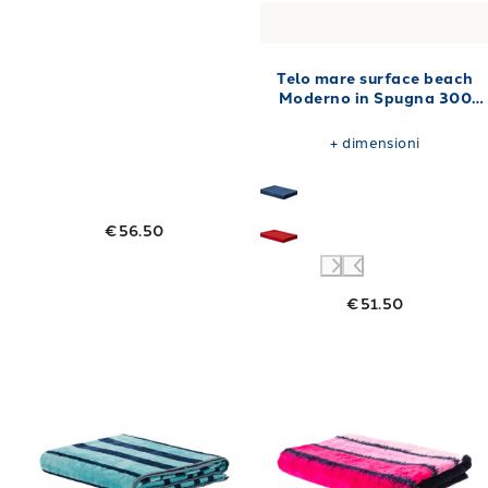
Telo mare surface beach
Moderno in Spugna 300
gr/mq
+
dimensioni
€56.50
€51.50
Link to "
Telo mare logo line Moderno in Spu
Link to "
Telo 