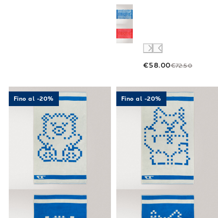
€58.00
€72.50
Link to "
Telo mare Pixel Toys 3 in Cotone 5
Link to "
Telo 
Fino al -20%
Fino al -20%