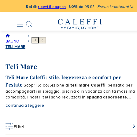
Saldi
:
ricevi il coupon
-30%
da 99€* |
Esclusi continuativi
BAGNO
TELI MARE
Teli Mare
Teli Mare Caleffi: stile, leggerezza e comfort per
l’estate
Scopri la collezione di
teli mare Caleffi
, pensata per
accompagnarti in spiaggia, piscina o in vacanza con la massima
comodità. I nostri teli sono realizzati in
spugna assorbente,
morbida e leggera
, per asciugarti rapidamente e rilassarti con
continua a leggere
Spugna di qualità per asciugatura veloce
stile.
I
teli Mare
Caleffi
sono realizzati in
cotone 100% ad alta assorbenza
,
ideali per un’asciugatura rapida e una sensazione di morbidezza
Filtri
sulla pelle.
Facili da lavare e durevoli, sono il compagno ideale per la tua