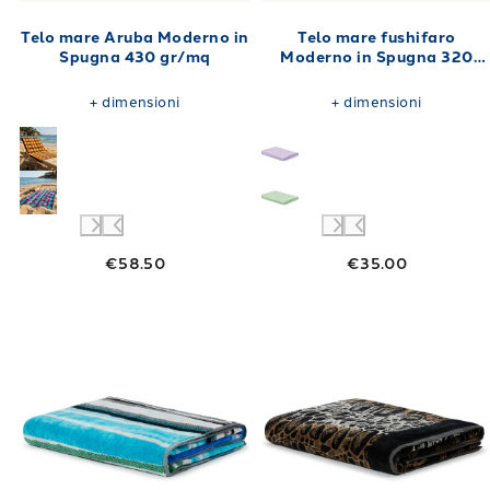
Telo mare Aruba Moderno in
Telo mare fushifaro
Spugna 430 gr/mq
Moderno in Spugna 320
gr/mq
+
dimensioni
+
dimensioni
€58.50
€35.00
Link to "
Telo mare shangai Moderno in Spug
Link to "
Telo 