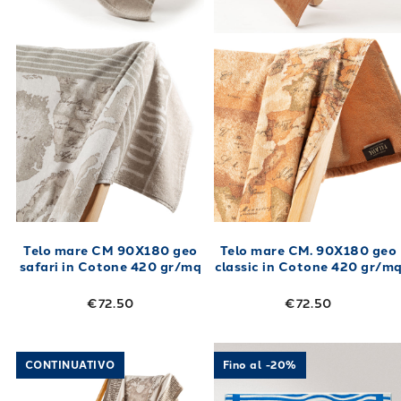
Telo mare CM 90X180 geo
Telo mare CM. 90X180 geo
safari in Cotone 420 gr/mq
classic in Cotone 420 gr/m
€72.50
€72.50
Link to "
Telo mare CM 100X180 geo safari m
Link to "
Telo 
CONTINUATIVO
Fino al -20%