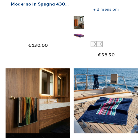
gr/mq
Moderno in Spugna 430
gr/mq
+
dimensioni
€130.00
€58.50
Link to "
Telo mare Jamaica Moderno in Spug
Link to "
Telo 