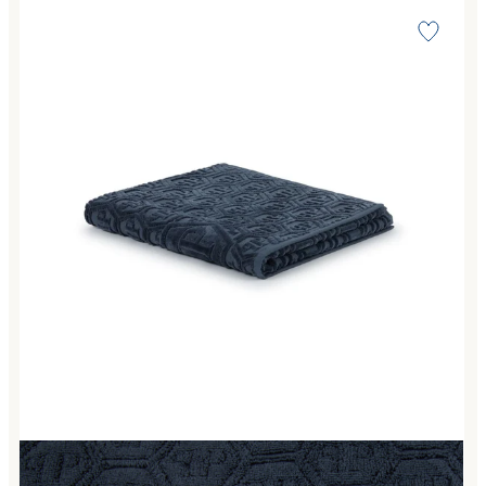
Link to "
Telo Bagno hexagon Moderno in Spugna 450 gr/mq