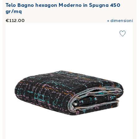
Telo Bagno hexagon Moderno in Spugna 450
gr/mq
€112.00
+
dimensioni
Link to "
Telo Bagno fashion Moderno in Spugna 500 gr/mq
"