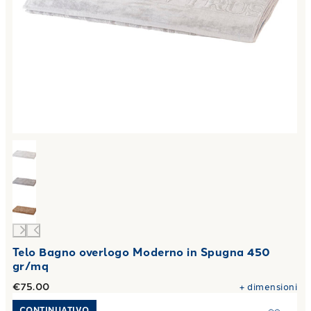
Telo Bagno overlogo Moderno in Spugna 450
gr/mq
€75.00
+
dimensioni
Link to "
Telo Bagno parigi Moderno in Spugna 450 gr/mq
"
CONTINUATIVO