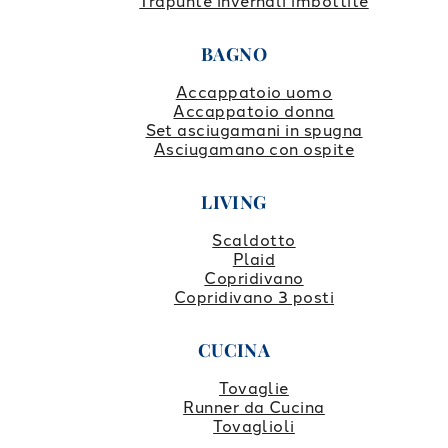
Trapunte invernali imbottite
BAGNO
Accappatoio uomo
Accappatoio donna
Set asciugamani in spugna
Asciugamano con ospite
LIVING
Scaldotto
Plaid
Copridivano
Copridivano 3 posti
CUCINA
Tovaglie
Runner da Cucina
Tovaglioli