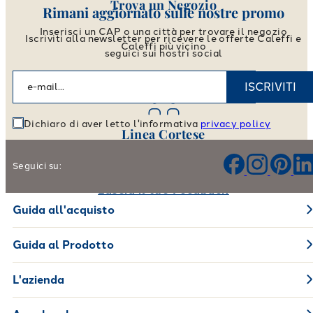
Trova un Negozio
Rimani aggiornato sulle nostre promo
Inserisci un CAP o una città per trovare il negozio
Iscriviti alla newsletter per ricevere le offerte Caleffi e
Caleffi più vicino
seguici sui nostri social
Vai allo store locator
ISCRIVITI
Dichiaro di aver letto l'informativa
privacy policy
Linea Cortese
Aiutaci a migliorare i nostri prodotti e il nostro servizio
Seguici su:
Lascia il tuo Feedback
Guida all'acquisto
Guida al Prodotto
L'azienda