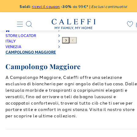
Saldi
:
ricevi il coupon
-30%
da 99€* |
Esclusi continuativi
STORE LOCATOR
ITALY
VENEZIA
CAMPOLONGO MAGGIORE
Campolongo Maggiore
A Campolongo Maggiore, Caleffi offre una selezione
esclusiva di biancheria per ogni angolo della tua casa. Dall
lenzuola morbide e traspiranti a copripiumini eleganti e
versatili, fino ad arrivare a teli da bagno lussuosi e
accappatoi confortevoli, troverai tutto ciò che ti serve per
portare stile e comfort in ogni stanza. Visita il nostro store
per scoprire le ultime collezioni.