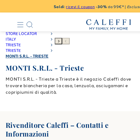
Saldi
:
ricevi il coupon
-30%
da 99€* |
Esclusi
STORE LOCATOR
ITALY
TRIESTE
TRIESTE
MONTI S.R.L. - TRIESTE
MONTI S.R.L. - Trieste
MONTI S.R.L. - Trieste a Trieste è il negozio Caleffi dove
trovare biancheria per la casa, lenzuola, asciugamani e
copripiumini di qualità.
Rivenditore Caleffi – Contatti e
Informazioni