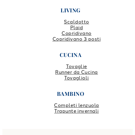
LIVING
Scaldotto
Plaid
Copridivano
Copridivano 3 posti
CUCINA
Tovaglie
Runner da Cucina
Tovaglioli
BAMBINO
Completi lenzuola
Trapunte invernali