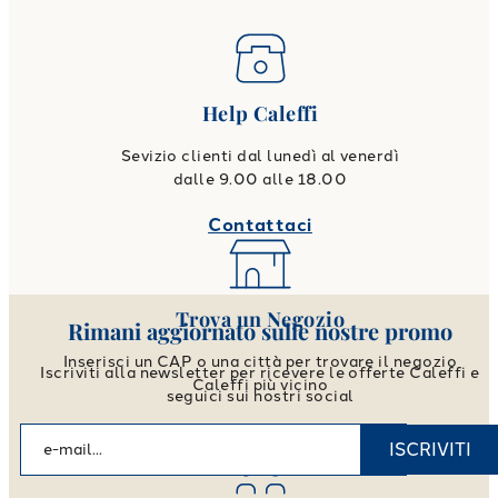
Help Caleffi
Sevizio clienti dal lunedì al venerdì
dalle 9.00 alle 18.00
Contattaci
Trova un Negozio
Rimani aggiornato sulle nostre promo
Inserisci un CAP o una città per trovare il negozio
Iscriviti alla newsletter per ricevere le offerte Caleffi e
Caleffi più vicino
seguici sui nostri social
Vai allo store locator
ISCRIVITI