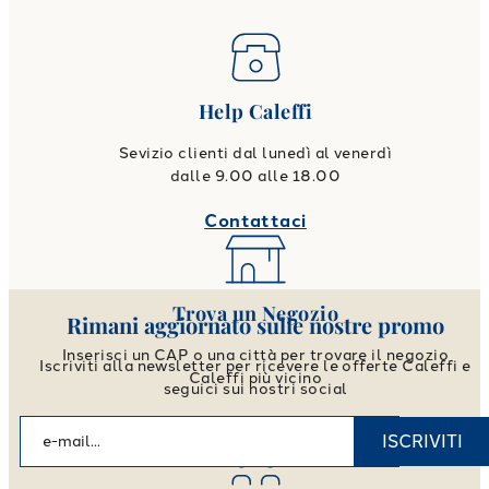
Help Caleffi
Sevizio clienti dal lunedì al venerdì
dalle 9.00 alle 18.00
Contattaci
Trova un Negozio
Rimani aggiornato sulle nostre promo
Inserisci un CAP o una città per trovare il negozio
Iscriviti alla newsletter per ricevere le offerte Caleffi e
Caleffi più vicino
seguici sui nostri social
Vai allo store locator
ISCRIVITI