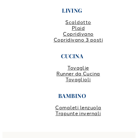
LIVING
Scaldotto
Plaid
Copridivano
Copridivano 3 posti
CUCINA
Tovaglie
Runner da Cucina
Tovaglioli
BAMBINO
Completi lenzuola
Trapunte invernali