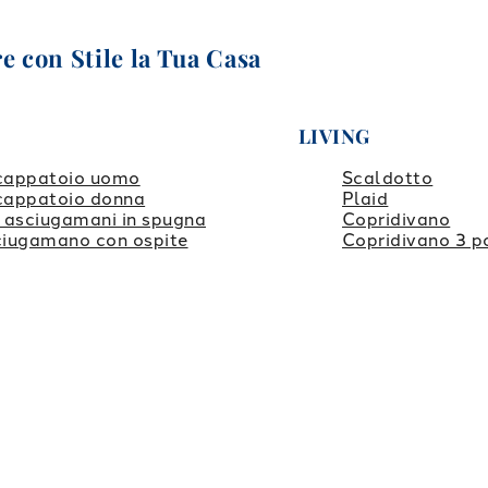
e con Stile la Tua Casa
LIVING
cappatoio uomo
Scaldotto
cappatoio donna
Plaid
 asciugamani in spugna
Copridivano
iugamano con ospite
Copridivano 3 p