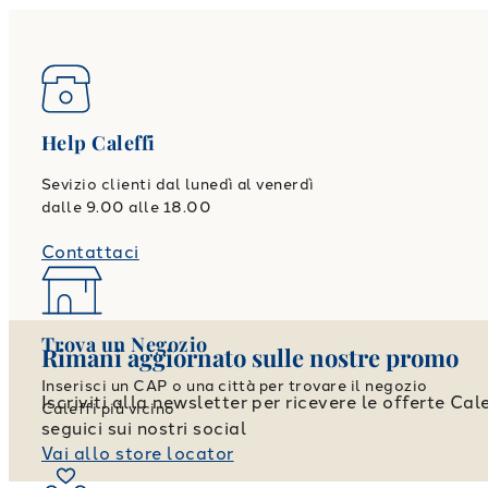
Help Caleffi
Sevizio clienti dal lunedì al venerdì
dalle 9.00 alle 18.00
Contattaci
Trova un Negozio
Rimani aggiornato sulle nostre promo
Inserisci un CAP o una città per trovare il negozio
Iscriviti alla newsletter per ricevere le offerte Cale
Caleffi più vicino
seguici sui nostri social
Vai allo store locator