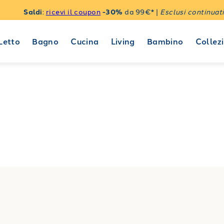
Saldi
:
ricevi il coupon
-30%
da 99€* |
Esclusi continuati
Letto
Bagno
Cucina
Living
Bambino
Collezi