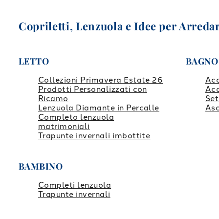
Copriletti, Lenzuola e Idee per Arredar
LETTO
BAGNO
Collezioni Primavera Estate 26
Ac
Prodotti Personalizzati con
Ac
Ricamo
Set
Lenzuola Diamante in Percalle
Asc
Completo lenzuola
matrimoniali
Trapunte invernali imbottite
BAMBINO
Completi lenzuola
Trapunte invernali