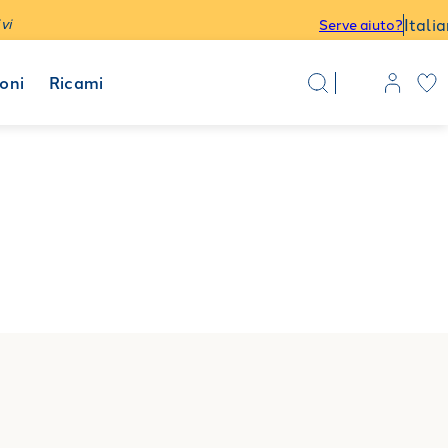
Itali
vi
Serve aiuto?
oni
Ricami