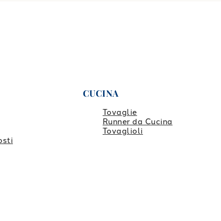
CUCINA
Tovaglie
Runner da Cucina
Tovaglioli
osti