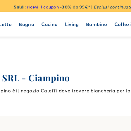
Saldi
:
ricevi il coupon
-30%
da 99€* |
Esclusi continuati
Letto
Bagno
Cucina
Living
Bambino
Collezi
SRL - Ciampino
 è il negozio Caleffi dove trovare biancheria per la c