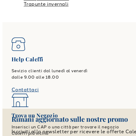
Trapunte invernali
Help Caleffi
Sevizio clienti dal lunedì al venerdì
dalle 9.00 alle 18.00
Contattaci
Trova un Negozio
Rimani aggiornato sulle nostre promo
Inserisci un CAP o una città per trovare il negozio
Iscriviti alla newsletter per ricevere le offerte Cale
Caleffi più vicino