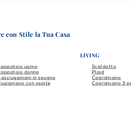
e con Stile la Tua Casa
LIVING
cappatoio uomo
Scaldotto
cappatoio donna
Plaid
 asciugamani in spugna
Copridivano
iugamano con ospite
Copridivano 3 p