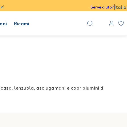
Itali
vi
Serve aiuto?
oni
Ricami
asa, lenzuola, asciugamani e copripiumini di