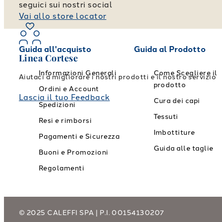
seguici sui nostri social
Vai allo store locator
Guida all'acquisto
Guida al Prodotto
Linea Cortese
Informazioni Generali
Come Scegliere il
Aiutaci a migliorare i nostri prodotti e il nostro servizio
prodotto
Ordini e Account
Lascia il tuo Feedback
Cura dei capi
Spedizioni
Tessuti
Resi e rimborsi
Imbottiture
Pagamenti e Sicurezza
Guida alle taglie
Buoni e Promozioni
Regolamenti
© 2025 CALEFFI SPA | P.I. 00154130207