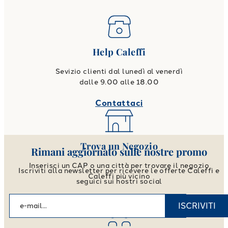
Help Caleffi
Sevizio clienti dal lunedì al venerdì
dalle 9.00 alle 18.00
Contattaci
Trova un Negozio
Rimani aggiornato sulle nostre promo
Inserisci un CAP o una città per trovare il negozio
Iscriviti alla newsletter per ricevere le offerte Caleffi e
Caleffi più vicino
seguici sui nostri social
Vai allo store locator
ISCRIVITI