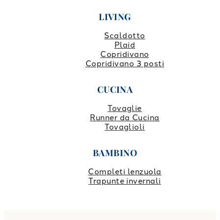
LIVING
Scaldotto
Plaid
Copridivano
Copridivano 3 posti
CUCINA
Tovaglie
Runner da Cucina
Tovaglioli
BAMBINO
Completi lenzuola
Trapunte invernali