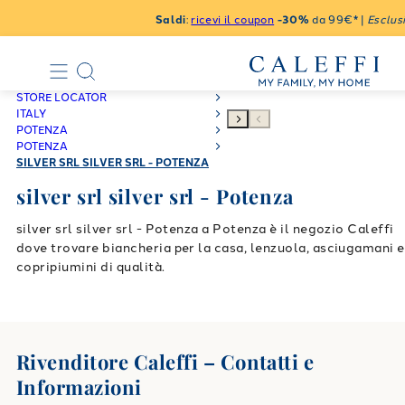
Saldi
:
ricevi il coupon
-30%
da 99€* |
Esclusi
STORE LOCATOR
ITALY
POTENZA
POTENZA
SILVER SRL SILVER SRL - POTENZA
silver srl silver srl - Potenza
silver srl silver srl - Potenza a Potenza è il negozio Caleffi
dove trovare biancheria per la casa, lenzuola, asciugamani e
copripiumini di qualità.
Rivenditore Caleffi – Contatti e
Informazioni